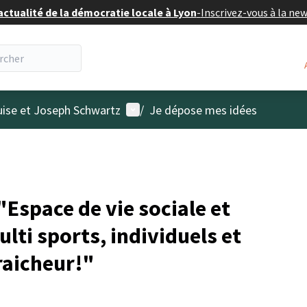
actualité de la démocratie locale à Lyon
-
Inscrivez-vous à la ne
Menu utilisateur
uise et Joseph Schwartz
/
Je dépose mes idées
Espace de vie sociale et
ti sports, individuels et
fraicheur!"