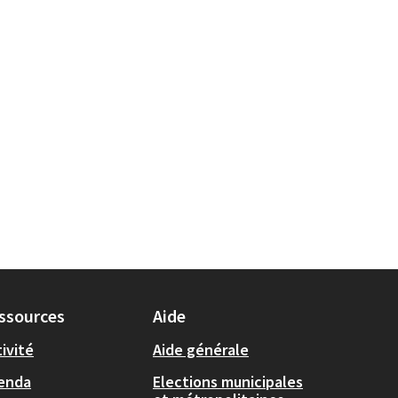
ssources
Aide
ivité
Aide générale
enda
Elections municipales