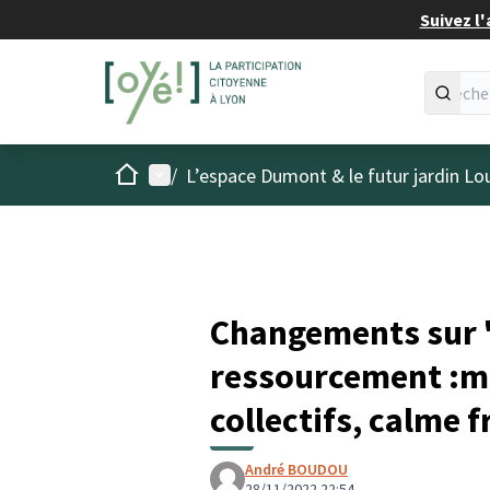
Suivez l'
Accueil
Menu principal
/
L’espace Dumont & le futur jardin Lo
Changements sur "
ressourcement :mul
collectifs, calme 
André BOUDOU
28/11/2022 22:54