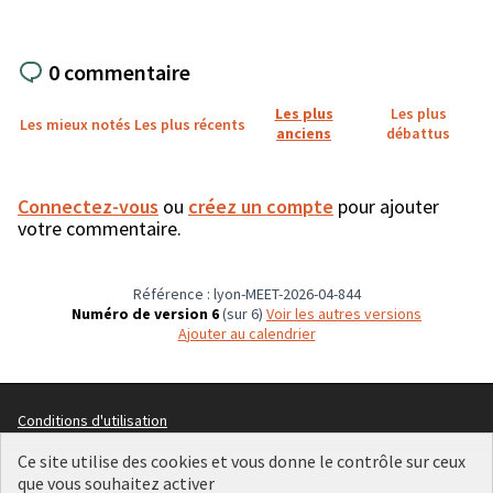
0 commentaire
Les plus
Les plus
Les mieux notés
Les plus récents
anciens
débattus
Connectez-vous
ou
créez un compte
pour ajouter
votre commentaire.
Référence : lyon-MEET-2026-04-844
Numéro de version 6
(sur 6)
voir les autres versions
Ajouter au calendrier
Conditions d'utilisation
Paramètres des cookies
Plateforme de participation citoyenne de la Ville de Lyon sur X
Plateforme de participation citoyenne de la Ville de Lyon sur Face
Plateforme de participation citoyenne de la Ville de Lyon sur 
Plateforme de participation citoyenne de la Ville de Lyo
Plateforme de participation citoyenne de la Ville d
Ce site utilise des cookies et vous donne le contrôle sur ceux
que vous souhaitez activer