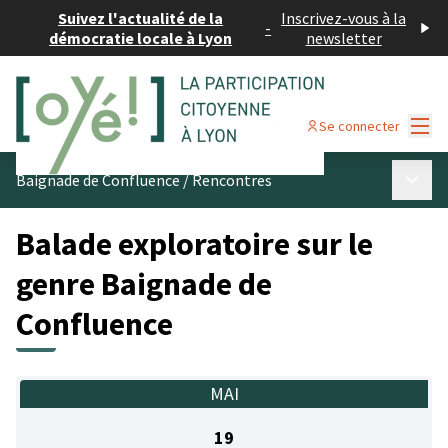
Suivez l'actualité de la
Inscrivez-vous à la
-
démocratie locale à Lyon
newsletter
Menu
Se connecter
Menu p
Baignade de Confluence
/
Rencontres
Balade exploratoire sur le
genre Baignade de
Confluence
MAI
19