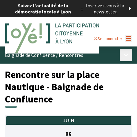
Suivez l'actualité de la
Inscrivez-vous à la
-
démocratie locale à Lyon
newsletter
Menu
Se connecter
Menu p
Baignade de Confluence
/
Rencontres
Rencontre sur la place
Nautique - Baignade de
Confluence
JUIN
06