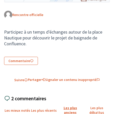
Rencontre officielle
(Lien externe)
Participez à un temps d'échanges autour de la place
Nautique pour découvrir le projet de baignade de
Confluence.
Commentaire
Partager
Signaler un contenu inapproprié
Suivre
2 commentaires
Les plus
Les plus
Les mieux notés
Les plus récents
anciens
débattus