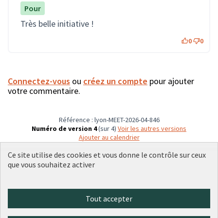
Pour
Très belle initiative !
0
0
Connectez-vous
ou
créez un compte
pour ajouter
votre commentaire.
Référence : lyon-MEET-2026-04-846
Numéro de version 4
(sur 4)
voir les autres versions
Ajouter au calendrier
Ce site utilise des cookies et vous donne le contrôle sur ceux
que vous souhaitez activer
Conditions d'utilisation
Paramètres des cookies
Plateforme de participation citoyenne de la Ville de Lyon sur X
Plateforme de participation citoyenne de la Ville de Lyon sur Face
Plateforme de participation citoyenne de la Ville de Lyon sur 
Plateforme de participation citoyenne de la Ville de Lyo
Plateforme de participation citoyenne de la Ville d
Tout accepter
(Lien externe)
(Lien externe)
(Lien externe)
(Lien externe)
(Lien externe)