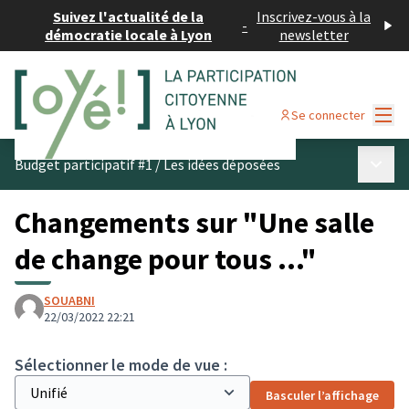
Suivez l'actualité de la
Inscrivez-vous à la
-
démocratie locale à Lyon
newsletter
Menu
Se connecter
Menu p
Budget participatif #1
/
Les idées déposées
Changements sur "Une salle
de change pour tous ..."
SOUABNI
22/03/2022 22:21
Sélectionner le mode de vue :
Basculer l’affichage