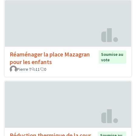
Réaménager la place Mazagran
Soumise au
vote
pour les enfants
Pierre T
11
0
Réduction thermique de la cour
Soumise au