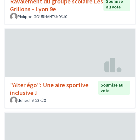
Ravalement du groupe scolaire Les
Soumise
au vote
Grillons - Lyon 9e
Philippe GOURHANT
0
0
"Alter égo": Une aire sportive
Soumise au
vote
inclusive !
dehedin
3
0