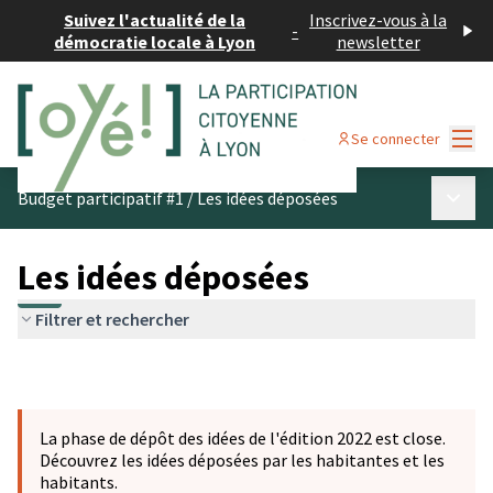
Suivez l'actualité de la
Inscrivez-vous à la
-
démocratie locale à Lyon
newsletter
Menu
Se connecter
Menu p
Budget participatif #1
/
Les idées déposées
Les idées déposées
Filtrer et rechercher
La phase de dépôt des idées de l'édition 2022 est close.
Découvrez les idées déposées par les habitantes et les
habitants.