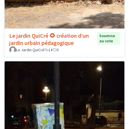
Le jardin QuiCré 🌻 création d’un
Soumise
au vote
jardin urbain pédagogique
Le Jardin QuiCré
14
0