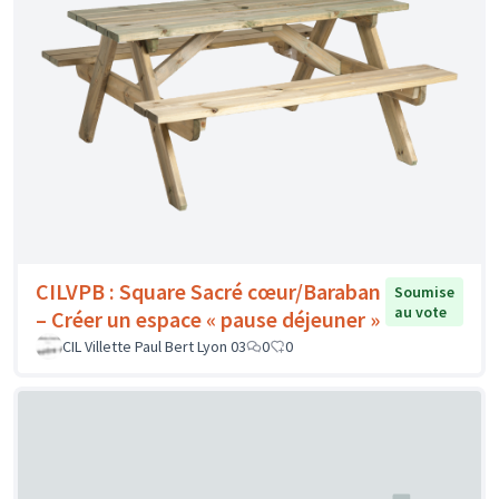
CILVPB : Square Sacré cœur/Baraban
Soumise
au vote
– Créer un espace « pause déjeuner »
CIL Villette Paul Bert Lyon 03
0
0