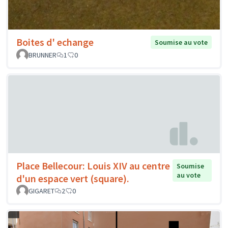
Boites d' echange
Soumise au vote
BRUNNER
1
0
Place Bellecour: Louis XIV au centre
Soumise
au vote
d'un espace vert (square).
GIGARET
2
0