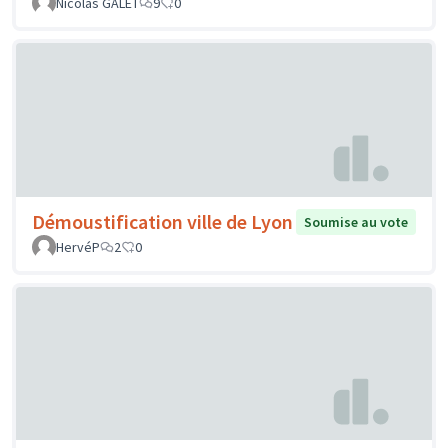
Nicolas GALET
9
0
Démoustification ville de Lyon
Soumise au vote
HervéP
2
0