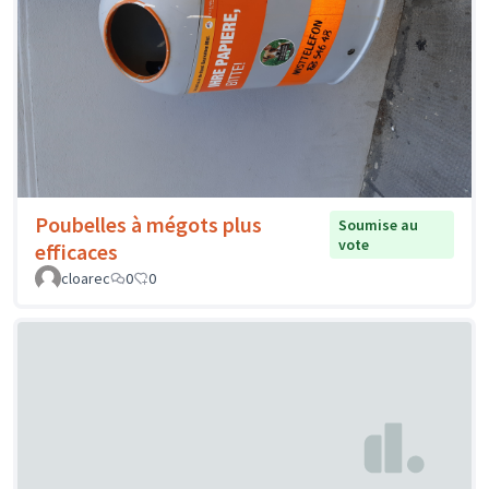
Poubelles à mégots plus
Soumise au
vote
efficaces
cloarec
0
0