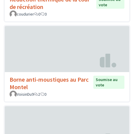
vote
de récréation
coudurier
0
0
Borne anti-moustiques au Parc
Soumise au
vote
Montel
VoisinDu9
2
0