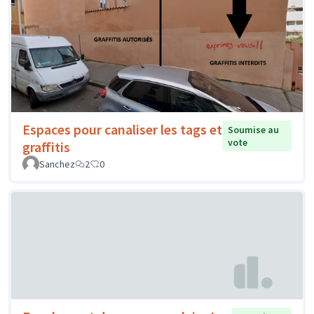
Espaces pour canaliser les tags et
Soumise au
vote
graffitis
Sanchez
2
0