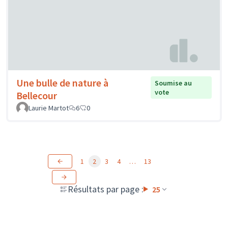
Une bulle de nature à
Soumise au
vote
Bellecour
Laurie Martot
6
0
1
2
3
4
…
13
Résultats par page :
25