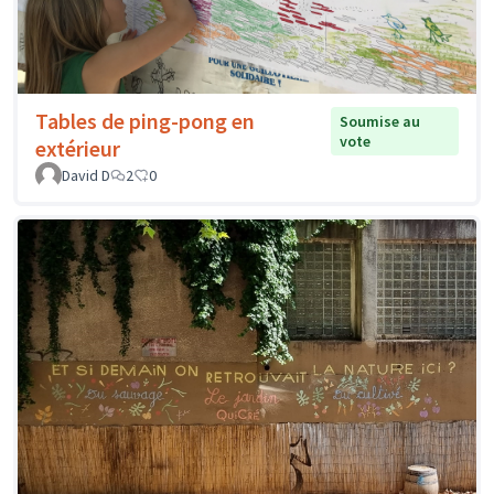
Tables de ping-pong en
Soumise au
vote
extérieur
David D
2
0