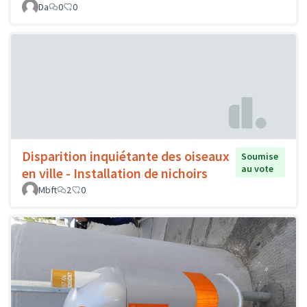
Da
0
0
Disparition inquiétante des oiseaux
Soumise
au vote
en ville - Installation de nichoirs
Mbft
2
0