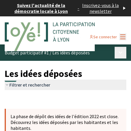
Suivez l'actualité de la
Inscrivez-vous à la
-
démocratie locale à Lyon
newsletter
Menu
Se connecter
Menu p
Budget participatif #1
/
Les idées déposées
Les idées déposées
Filtrer et rechercher
La phase de dépôt des idées de l'édition 2022 est close.
Découvrez les idées déposées par les habitantes et les
habitants.