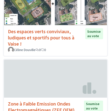
Des espaces verts conviviaux,
Soumise
au vote
ludiques et sportifs pour tous à
Vaise !
Céline Douville
0
0
Zone à Faible Emission Ondes
Soumise
au vote
Electromagnétiques (ZFE OEM)