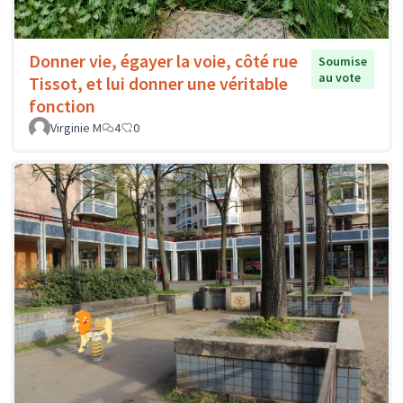
Donner vie, égayer la voie, côté rue
Soumise
au vote
Tissot, et lui donner une véritable
fonction
Virginie M
4
0