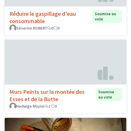
Réduire le gaspillage d'eau
Soumise au
vote
consommable
Séverine ROBERT
0
0
Murs Peints sur la montée des
Soumise
au vote
Esses et de la Butte
Hedwige Moyne
1
0