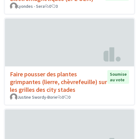
Lyondes - Sera
0
0
Faire pousser des plantes
Soumise
au vote
grimpantes (lierre, chèvrefeuille) sur
les grilles des city stades
Justine Swordy-Borie
0
0