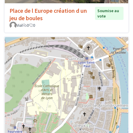
Place de l Europe création d un
Soumise au
vote
jeu de boules
Vial
0
0