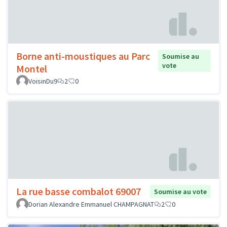
Borne anti-moustiques au Parc
Soumise au
vote
Montel
VoisinDu9
2
0
La rue basse combalot 69007
Soumise au vote
Dorian Alexandre Emmanuel CHAMPAGNAT
2
0