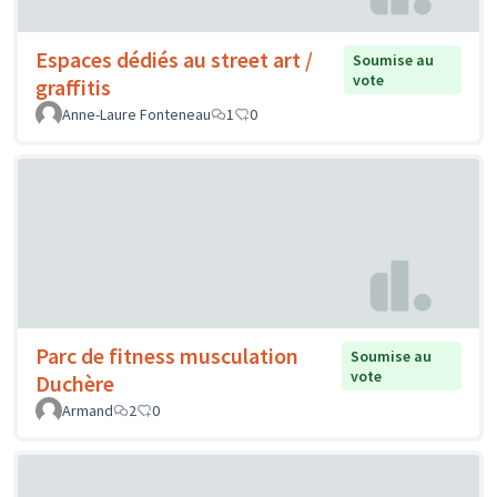
Espaces dédiés au street art /
Soumise au
vote
graffitis
Anne-Laure Fonteneau
1
0
Parc de fitness musculation
Soumise au
vote
Duchère
Armand
2
0