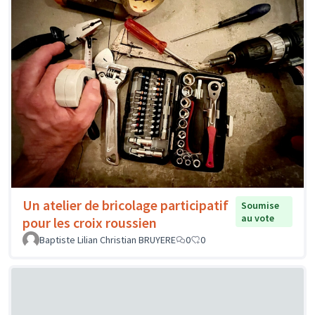
Un atelier de bricolage participatif
Soumise
au vote
pour les croix roussien
Baptiste Lilian Christian BRUYERE
0
0