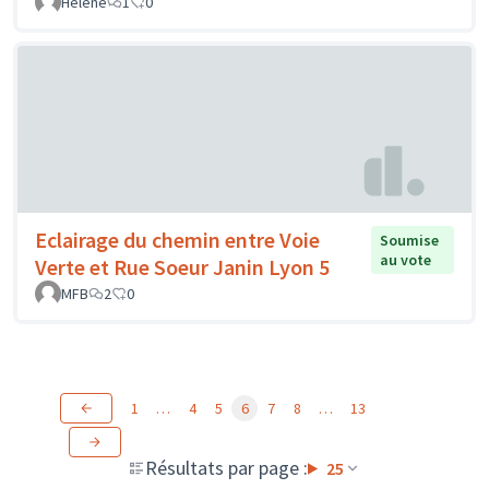
Hélène
1
0
Eclairage du chemin entre Voie
Soumise
au vote
Verte et Rue Soeur Janin Lyon 5
MFB
2
0
1
…
4
5
6
7
8
…
13
Résultats par page :
25