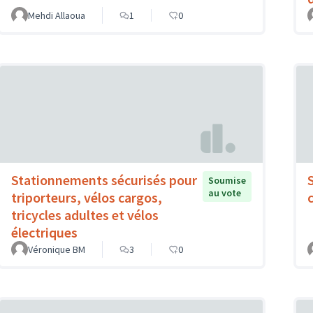
Mehdi Allaoua
1
0
Stationnements sécurisés pour
Soumise
au vote
triporteurs, vélos cargos,
tricycles adultes et vélos
électriques
Véronique BM
3
0