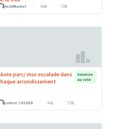
ALGMBasket
0
0
Skate parc/ mur escalade dans
Soumise
au vote
chaque arrondissement
Ludovic CASSIER
1
0