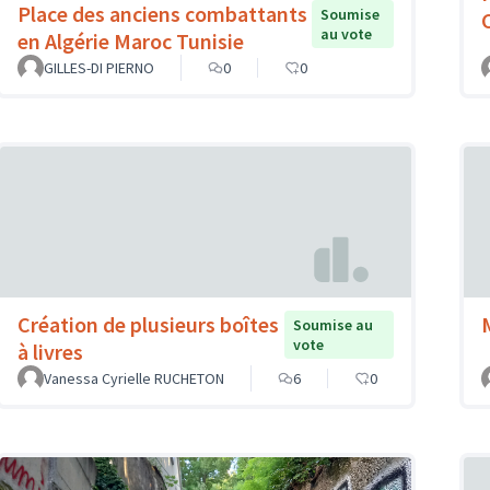
Place des anciens combattants
Soumise
au vote
en Algérie Maroc Tunisie
GILLES-DI PIERNO
0
0
Création de plusieurs boîtes
Soumise au
vote
à livres
Vanessa Cyrielle RUCHETON
6
0