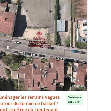
Aménager les terrains vagues
Soumise
au vote
autour du terrain de basket /
foot situé rue du Lieutenant-