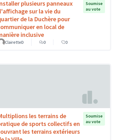
Installer plusieurs panneaux
Soumise
au vote
d'affichage sur la vie du
quartier de la Duchère pour
communiquer en local de
manière inclusive
ClairetteD
0
0
Multiplions les terrains de
Soumise
au vote
pratique de sports collectifs en
couvrant les terrains extérieurs
e la Ville