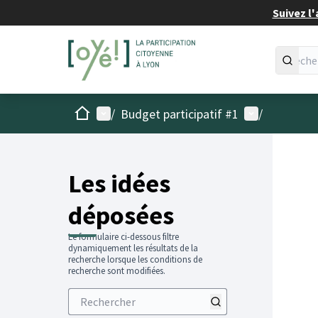
Suivez l'
Accueil
Menu principal
Menu utilisat
/
Budget participatif #1
/
Les idées
déposées
Le formulaire ci-dessous filtre
dynamiquement les résultats de la
recherche lorsque les conditions de
recherche sont modifiées.