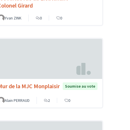
Colonel Girard
Yvan ZINK
0
0
Mur de la MJC Monplaisir
Soumise au vote
Alain PERRAUD
2
0