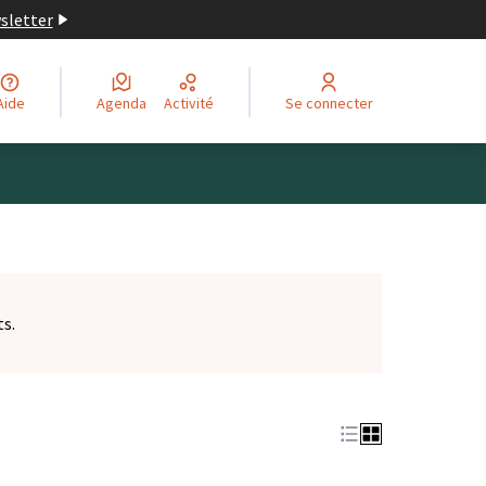
wsletter
Aide
Agenda
Activité
Se connecter
ts.
et)