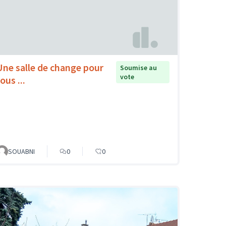
Une salle de change pour
Soumise au
vote
ous ...
SOUABNI
0
0