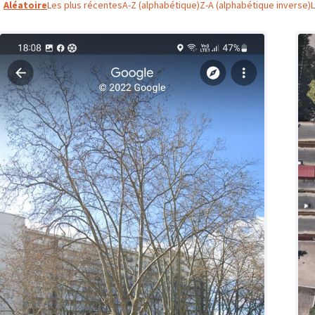
Aléatoire
Les plus récentes
A-Z (alphabétique)
Z-A (alphabétique inverse)