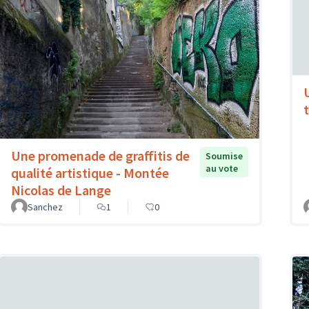
t
Une promenade de graffitis de
Soumise
au vote
qualité artistique - Montée
Nicolas de Lange
Sanchez
1
0