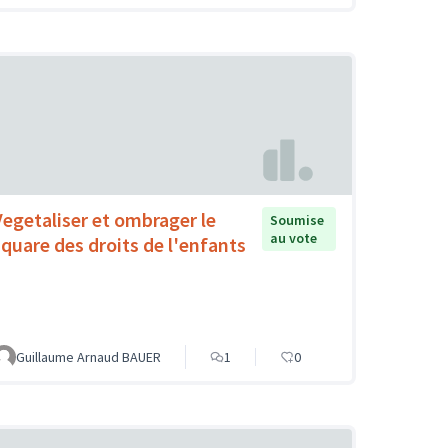
Vegetaliser et ombrager le
Soumise
au vote
square des droits de l'enfants
Guillaume Arnaud BAUER
1
0