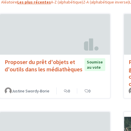
Aléatoire
Les plus récentes
A-Z (alphabétique)
Z-A (alphabétique inverse)
Proposer du prêt d'objets et
Soumise
au vote
d'outils dans les médiathèques
c
Justine Swordy-Borie
0
0