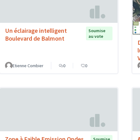
Un éclairage intelligent
Soumise
au vote
Boulevard de Balmont
V
Etienne Combier
0
0
Zone à Faible Emission Ondes
Soumise