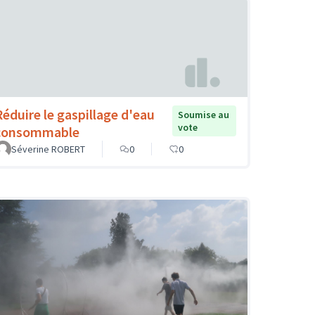
Réduire le gaspillage d'eau
Soumise au
vote
consommable
Séverine ROBERT
0
0