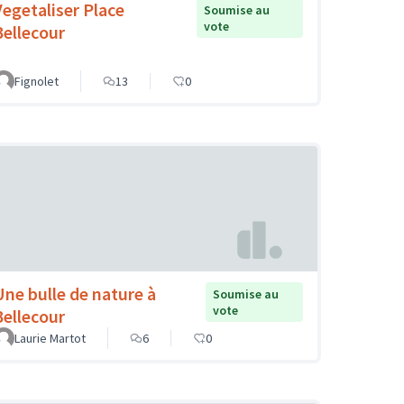
Vegetaliser Place
Soumise au
vote
Bellecour
Fignolet
13
0
Une bulle de nature à
Soumise au
vote
Bellecour
Laurie Martot
6
0