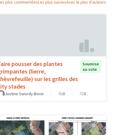
Les plus commentées
Les plus suivies
Avec le plus d'auteurs
Faire pousser des plantes
Soumise
au vote
grimpantes (lierre,
hèvrefeuille) sur les grilles des
city stades
Justine Swordy-Borie
0
0