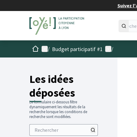
Suivez l'
Accueil
Menu principal
Menu utilisat
/
Budget participatif #1
/
Les idées
déposées
Le formulaire ci-dessous filtre
dynamiquement les résultats de la
recherche lorsque les conditions de
recherche sont modifiées.