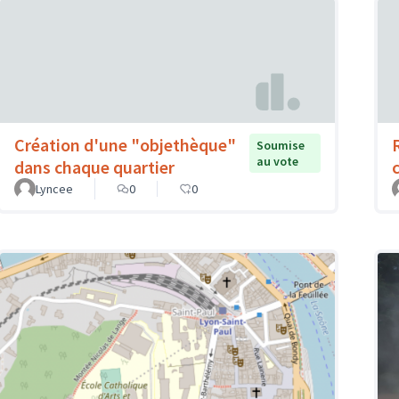
Création d'une "objethèque"
Soumise
au vote
dans chaque quartier
Lyncee
0
0