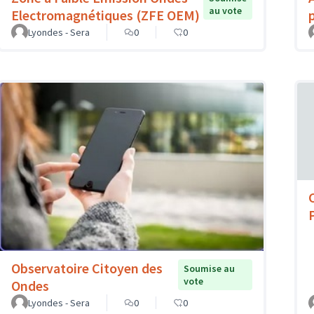
au vote
Electromagnétiques (ZFE OEM)
Lyondes - Sera
0
0
Observatoire Citoyen des
Soumise au
vote
Ondes
Lyondes - Sera
0
0