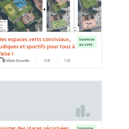
Des espaces verts conviviaux,
Soumise
au vote
ludiques et sportifs pour tous à
aise !
Céline Douville
0
0
Ajouter des places sécurisées
Soumise