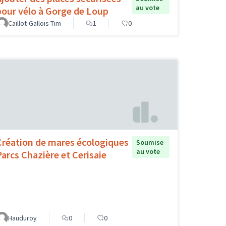
au vote
pour vélo à Gorge de Loup
Caillot-Gallois Tim
1
0
Création de mares écologiques
Soumise
au vote
Parcs Chazière et Cerisaie
Hauduroy
0
0