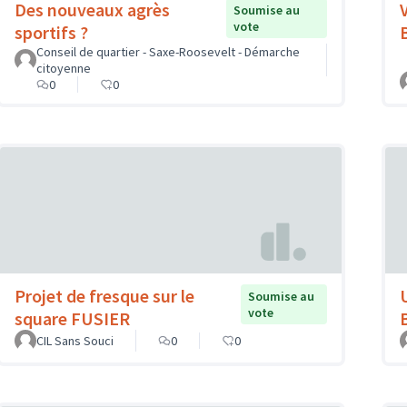
Des nouveaux agrès
Soumise au
vote
sportifs ?
Conseil de quartier - Saxe-Roosevelt - Démarche
citoyenne
0
0
Projet de fresque sur le
Soumise au
vote
square FUSIER
CIL Sans Souci
0
0