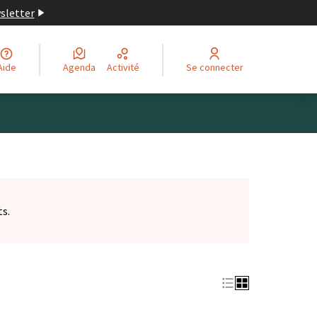
wsletter
Aide
Agenda
Activité
Se connecter
ts.
et)