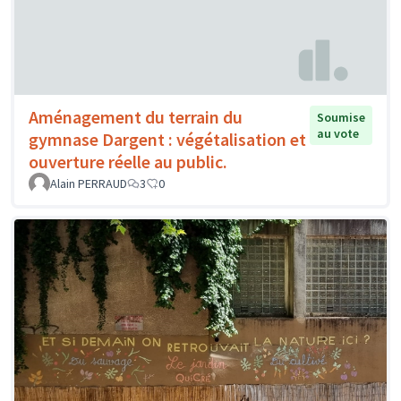
Aménagement du terrain du
Soumise
au vote
gymnase Dargent : végétalisation et
ouverture réelle au public.
Alain PERRAUD
3
0