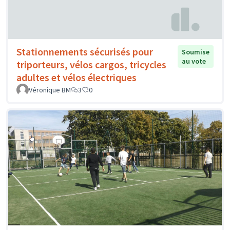
Stationnements sécurisés pour
Soumise
au vote
triporteurs, vélos cargos, tricycles
adultes et vélos électriques
Véronique BM
3
0