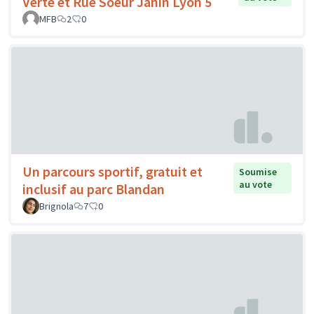
Verte et Rue Soeur Janin Lyon 5
MFB
2
0
Un parcours sportif, gratuit et
Soumise
au vote
inclusif au parc Blandan
Brignola
7
0