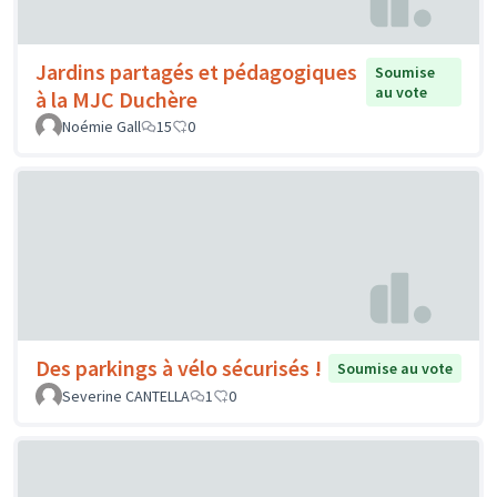
Jardins partagés et pédagogiques
Soumise
au vote
à la MJC Duchère
Noémie Gall
15
0
Des parkings à vélo sécurisés !
Soumise au vote
Severine CANTELLA
1
0