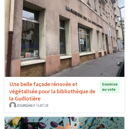
Une belle façade rénovée et
Soumise
au vote
végétalisée pour la bibliothèque de
la Guillotière
JOURDAN F.
0
0