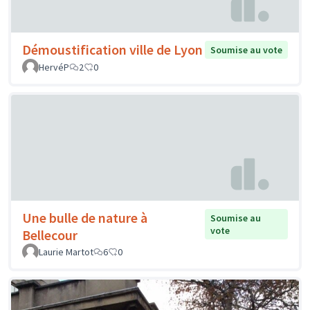
Démoustification ville de Lyon
Soumise au vote
HervéP
2
0
Une bulle de nature à
Soumise au
vote
Bellecour
Laurie Martot
6
0