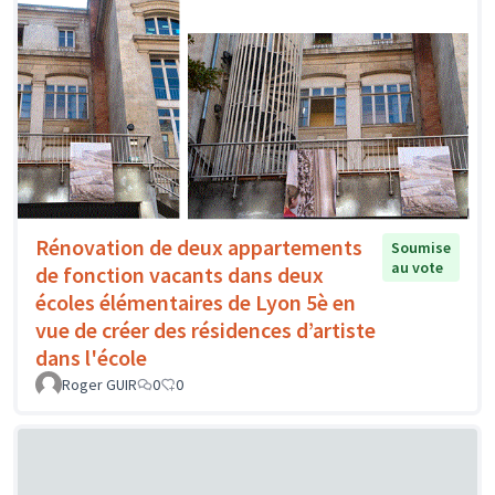
Rénovation de deux appartements
Soumise
au vote
de fonction vacants dans deux
écoles élémentaires de Lyon 5è en
vue de créer des résidences d’artiste
dans l'école
Roger GUIR
0
0