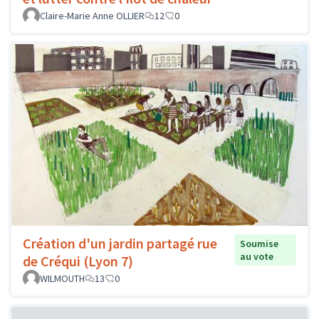
Claire-Marie Anne OLLIER
12
0
Création d'un jardin partagé rue
Soumise
au vote
de Créqui (Lyon 7)
WILMOUTH
13
0