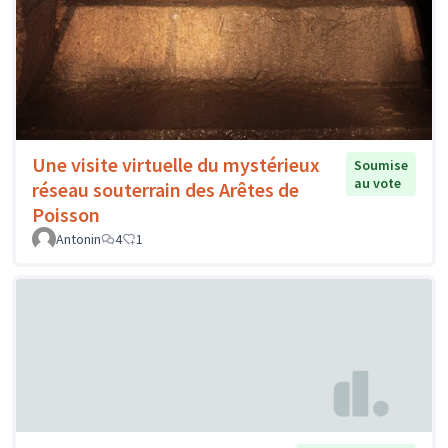
Une visite virtuelle du mystérieux
Soumise
au vote
réseau souterrain des Arêtes de
Poisson
Antonin
4
1