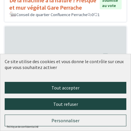
De la machine à la nature ! Fresque
Soumise
au vote
et mur végétal Gare Perrache
Conseil de quartier Confluence Perrache
0
1
Ce site utilise des cookies et vous donne le contrôle sur ceux
que vous souhaitez activer
Création de « ruches » à vélo
Soumise au vote
Carrouee
1
0
Tout accepter
Tout refuser
Personnaliser
Politique de confidentialité