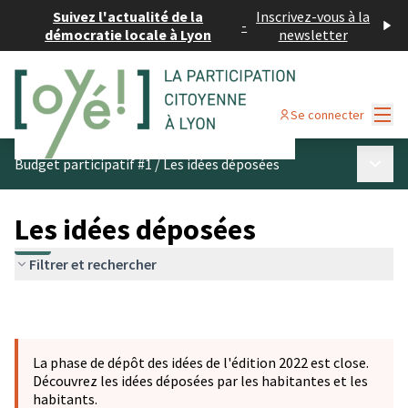
Suivez l'actualité de la
Inscrivez-vous à la
-
démocratie locale à Lyon
newsletter
Menu
Se connecter
Menu p
Budget participatif #1
/
Les idées déposées
Les idées déposées
Filtrer et rechercher
La phase de dépôt des idées de l'édition 2022 est close.
Découvrez les idées déposées par les habitantes et les
habitants.