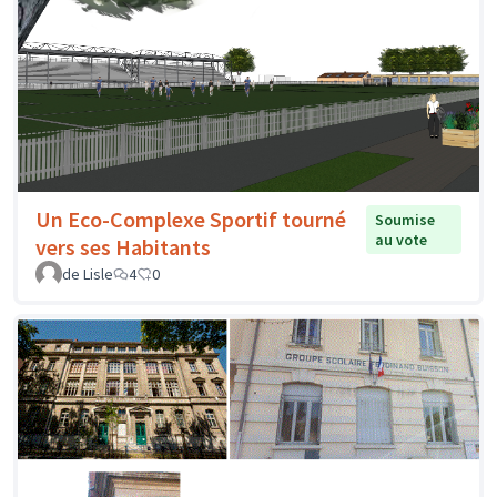
Un Eco-Complexe Sportif tourné
Soumise
au vote
vers ses Habitants
de Lisle
4
0