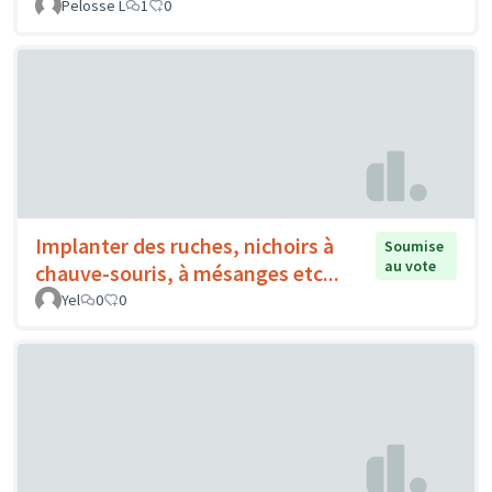
Pelosse L
1
0
Implanter des ruches, nichoirs à
Soumise
au vote
chauve-souris, à mésanges etc...
Yel
0
0