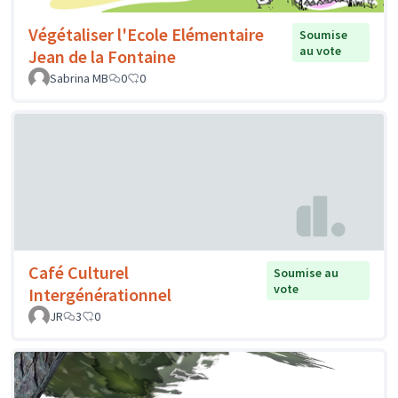
Végétaliser l'Ecole Elémentaire
Soumise
au vote
Jean de la Fontaine
Sabrina MB
0
0
Café Culturel
Soumise au
vote
Intergénérationnel
JR
3
0