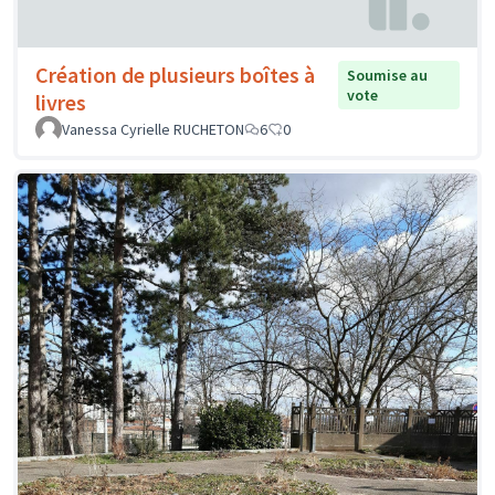
Création de plusieurs boîtes à
Soumise au
vote
livres
Vanessa Cyrielle RUCHETON
6
0