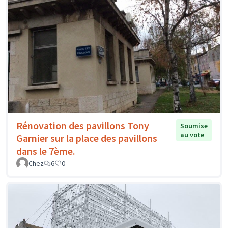
Rénovation des pavillons Tony
Soumise
au vote
Garnier sur la place des pavillons
dans le 7ème.
Chez
6
0