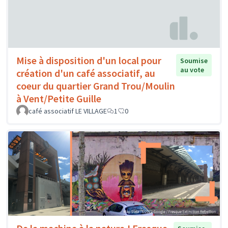
Mise à disposition d'un local pour
Soumise
au vote
création d'un café associatif, au
coeur du quartier Grand Trou/Moulin
à Vent/Petite Guille
café associatif LE VILLAGE
1
0