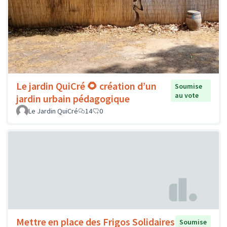
Le jardin QuiCré 🌻 création d’un
Soumise
au vote
jardin urbain pédagogique
Le Jardin QuiCré
14
0
Mettre en place des Frigos Solidaires
Soumise