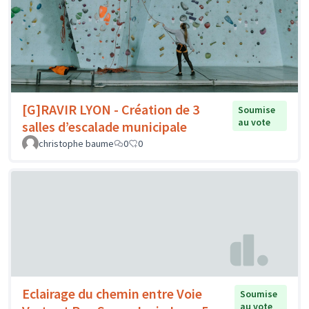
[G]RAVIR LYON - Création de 3
Soumise
au vote
salles d’escalade municipale
christophe baume
0
0
Eclairage du chemin entre Voie
Soumise
au vote