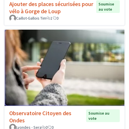
Ajouter des places sécurisées pour
Soumise
au vote
vélo à Gorge de Loup
Caillot-Gallois Tim
1
0
Observatoire Citoyen des
Soumise au
vote
Ondes
Lyondes - Sera
0
0