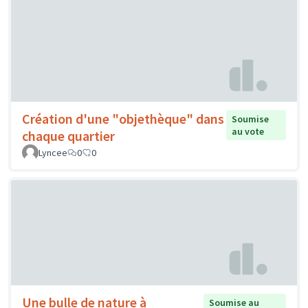
Création d'une "objethèque" dans
Soumise
au vote
chaque quartier
Lyncee
0
0
Une bulle de nature à
Soumise au