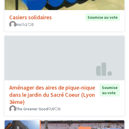
Casiers solidaires
Soumise au vote
Iris
1
0
Aménager des aires de pique-nique
Soumise
au vote
dans le jardin du Sacré Coeur (Lyon
3ème)
The Greener Good
0
0