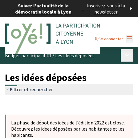
Suivez l'actualité de la
Inscrivez-vous à la
-
démocratie locale à Lyon
newsletter
Menu
Se connecter
Menu p
Budget participatif #1
/
Les idées déposées
Les idées déposées
Filtrer et rechercher
La phase de dépôt des idées de l'édition 2022 est close.
Découvrez les idées déposées par les habitantes et les
habitants.