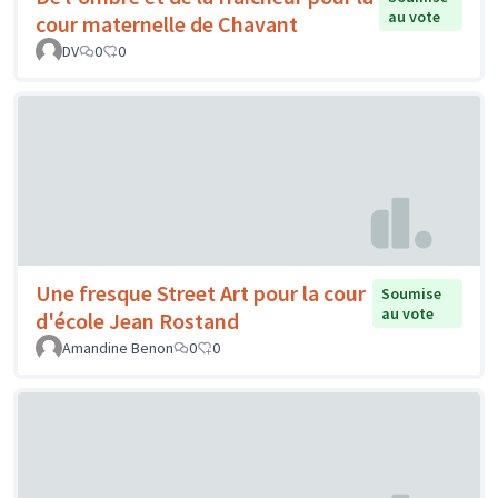
au vote
cour maternelle de Chavant
DV
0
0
Une fresque Street Art pour la cour
Soumise
au vote
d'école Jean Rostand
Amandine Benon
0
0