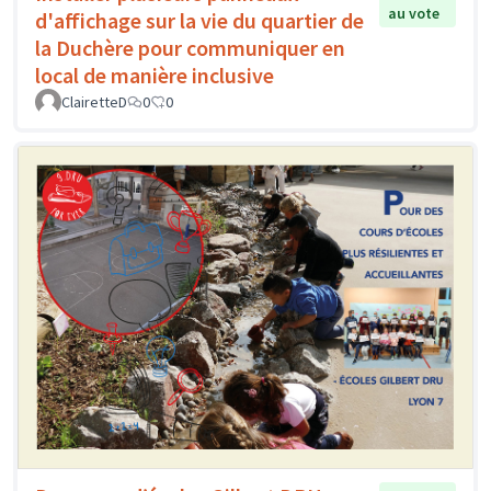
au vote
d'affichage sur la vie du quartier de
la Duchère pour communiquer en
local de manière inclusive
ClairetteD
0
0