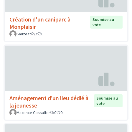
Création d'un caniparc à
Soumise au
vote
Monplaisir
Sauzeat
2
0
Aménagement d’un lieu dédié à
Soumise au
vote
la jeunesse
Maxence Cossalter
0
0