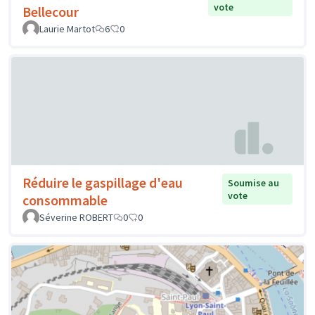
vote
Bellecour
Laurie Martot
6
0
Réduire le gaspillage d'eau
Soumise au
vote
consommable
Séverine ROBERT
0
0