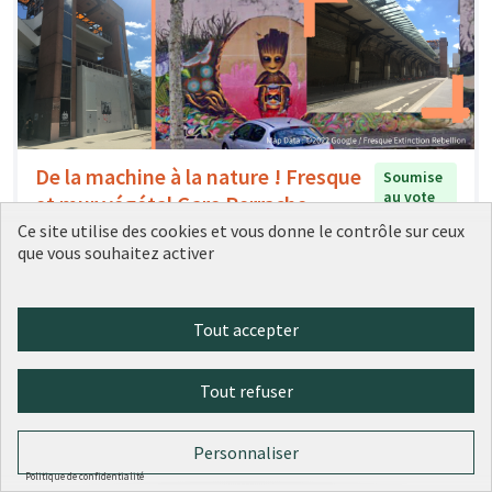
De la machine à la nature ! Fresque
Soumise
au vote
et mur végétal Gare Perrache
Ce site utilise des cookies et vous donne le contrôle sur ceux
Conseil de quartier Confluence Perrache
0
1
que vous souhaitez activer
Tout accepter
Tout refuser
Personnaliser
Politique de confidentialité