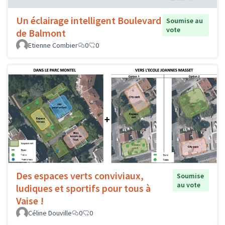
Un éclairage intelligent Boulevard
Soumise au
vote
de Balmont
Etienne Combier
0
0
Des espaces verts conviviaux,
Soumise
au vote
ludiques et sportifs pour tous à
Vaise !
Céline Douville
0
0