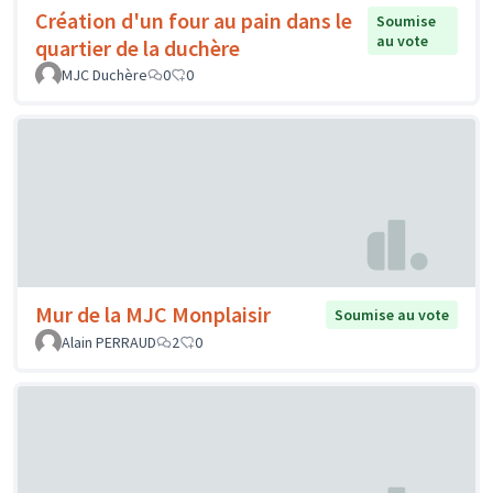
Création d'un four au pain dans le
Soumise
au vote
quartier de la duchère
MJC Duchère
0
0
Mur de la MJC Monplaisir
Soumise au vote
Alain PERRAUD
2
0