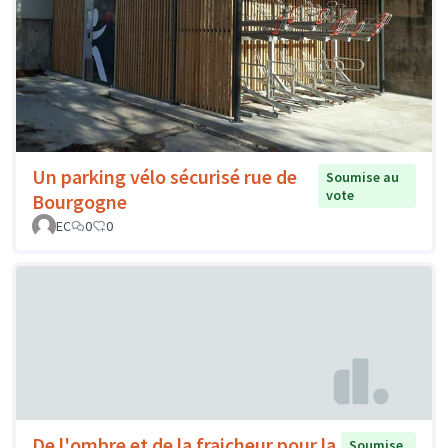
Un parking vélo sécurisé rue de
Soumise au
vote
Bourgogne
EC
0
0
De l'ombre et de la fraicheur pour la
Soumise