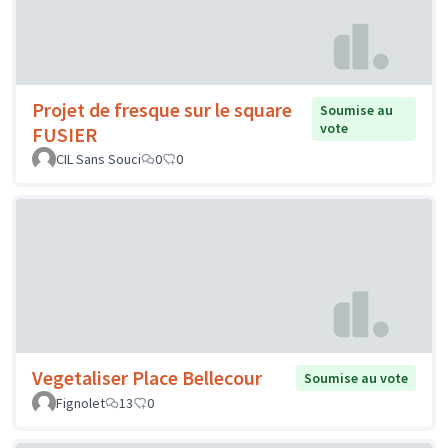
Projet de fresque sur le square
Soumise au
vote
FUSIER
CIL Sans Souci
0
0
Vegetaliser Place Bellecour
Soumise au vote
Fignolet
13
0