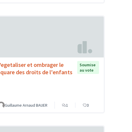
Vegetaliser et ombrager le
Soumise
au vote
square des droits de l'enfants
Guillaume Arnaud BAUER
1
0