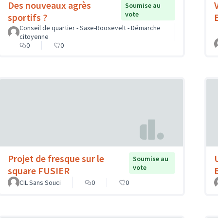
Des nouveaux agrès
Soumise au
vote
sportifs ?
Conseil de quartier - Saxe-Roosevelt - Démarche
citoyenne
0
0
Projet de fresque sur le
Soumise au
vote
square FUSIER
CIL Sans Souci
0
0