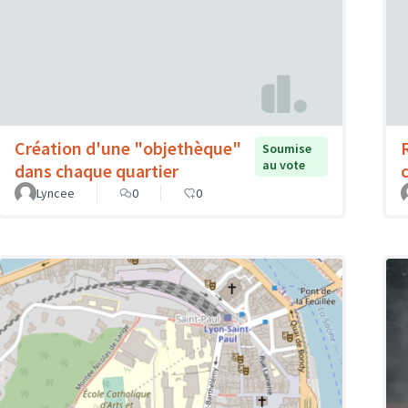
Création d'une "objethèque"
Soumise
au vote
dans chaque quartier
Lyncee
0
0