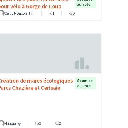
au vote
pour vélo à Gorge de Loup
Caillot-Gallois Tim
1
0
Création de mares écologiques
Soumise
au vote
Parcs Chazière et Cerisaie
Hauduroy
0
0