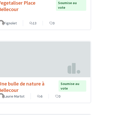
Vegetaliser Place
Soumise au
vote
Bellecour
Fignolet
13
0
Une bulle de nature à
Soumise au
vote
Bellecour
Laurie Martot
6
0