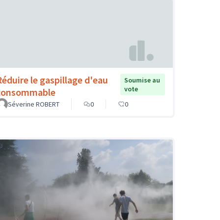
Réduire le gaspillage d'eau
Soumise au
vote
consommable
Séverine ROBERT
0
0