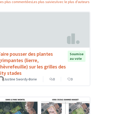
Les plus commentées
Les plus suivies
Avec le plus d'auteurs
Faire pousser des plantes
Soumise
au vote
grimpantes (lierre,
hèvrefeuille) sur les grilles des
city stades
Justine Swordy-Borie
0
0