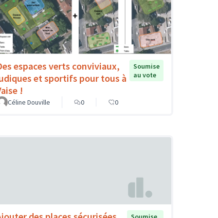
Des espaces verts conviviaux,
Soumise
au vote
ludiques et sportifs pour tous à
aise !
Céline Douville
0
0
Ajouter des places sécurisées
Soumise