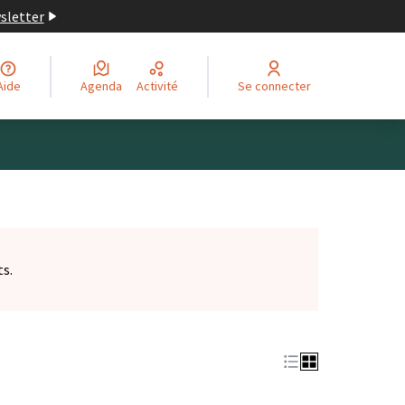
wsletter
Aide
Agenda
Activité
Se connecter
ts.
et)