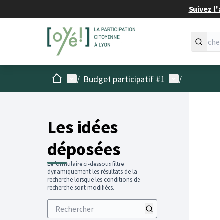
Suivez l'
Accueil
Menu principal
Menu utilisat
/
Budget participatif #1
/
Les idées
déposées
Le formulaire ci-dessous filtre
dynamiquement les résultats de la
recherche lorsque les conditions de
recherche sont modifiées.