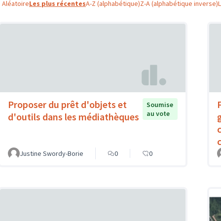
Aléatoire
Les plus récentes
A-Z (alphabétique)
Z-A (alphabétique inverse)
Proposer du prêt d'objets et
Soumise
au vote
d'outils dans les médiathèques
c
Justine Swordy-Borie
0
0