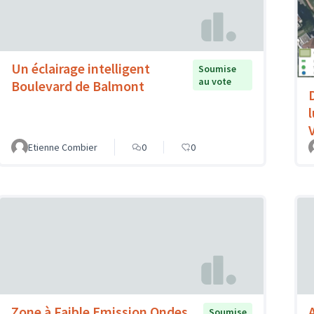
Un éclairage intelligent
Soumise
au vote
Boulevard de Balmont
V
Etienne Combier
0
0
Zone à Faible Emission Ondes
Soumise