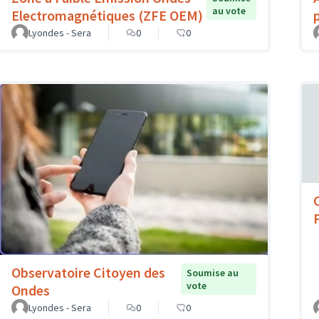
au vote
Electromagnétiques (ZFE OEM)
Lyondes - Sera
0
0
Observatoire Citoyen des
Soumise au
vote
Ondes
Lyondes - Sera
0
0