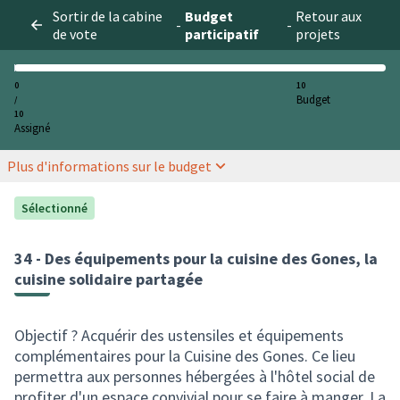
Sortir de la cabine
Budget
Retour aux
-
-
de vote
participatif
projets
0
10
Budget
/
10
Assigné
Plus d'informations sur le budget
Sélectionné
34 - Des équipements pour la cuisine des Gones, la
cuisine solidaire partagée
Objectif ? Acquérir des ustensiles et équipements
complémentaires pour la Cuisine des Gones. Ce lieu
permettra aux personnes hébergées à l'hôtel social de
profiter d'un espace convivial pour se faire à manger. La