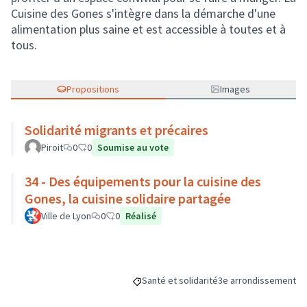
Cuisine des Gones s'intègre dans la démarche d'une
alimentation plus saine et est accessible à toutes et à
tous.
Propositions
Images
Solidarité migrants et précaires
Piroit
0
0
Soumise au vote
34 - Des équipements pour la cuisine des
Gones, la cuisine solidaire partagée
Ville de Lyon
0
0
Réalisé
Santé et solidarité
3e arrondissement
Filtrer les résultats de la catégorie : San
Filtrer les résultats p