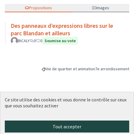
Propositions
Images
Des panneaux d’expressions libres sur le
parc Blandan et ailleurs
BICALY
0
0
Soumise au vote
Vie de quartier et animation
7e arrondissement
Filtrer les résultats de la catégorie : Vie de quart
Filtrer les résultats p
Ce site utilise des cookies et vous donne le contrôle sur ceux
Budget
que vous souhaitez activer
2 000 €
Tout accepter