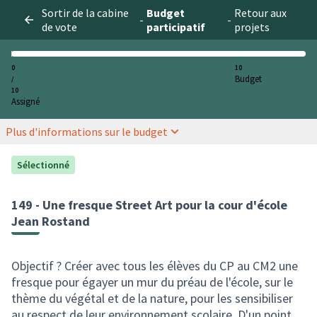
Sortir de la cabine
Budget
Retour aux
-
-
de vote
participatif
projets
0
10
Budget
/
10
Assigné
Plus d'informations sur le budget
Sélectionné
149 - Une fresque Street Art pour la cour d'école
Jean Rostand
Objectif ? Créer avec tous les élèves du CP au CM2 une
fresque pour égayer un mur du préau de l'école, sur le
thème du végétal et de la nature, pour les sensibiliser
au respect de leur environnement scolaire. D'un point