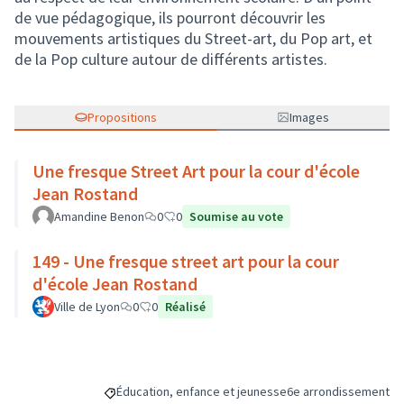
de vue pédagogique, ils pourront découvrir les
mouvements artistiques du Street-art, du Pop art, et
de la Pop culture autour de dif­férents artistes.
Propositions
Images
Une fresque Street Art pour la cour d'école
Jean Rostand
Amandine Benon
0
0
Soumise au vote
149 - Une fresque street art pour la cour
d'école Jean Rostand
Ville de Lyon
0
0
Réalisé
Éducation, enfance et jeunesse
6e arrondissement
Filtrer les résultats de la catégorie : Éducation, enfa
Filtrer les résultats p