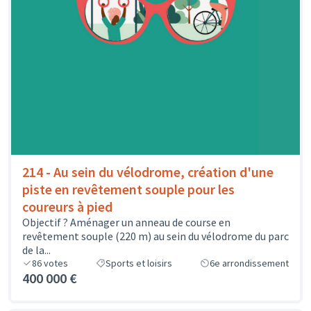
214 - Au sein du vélodrome, création d'une
piste en revêtement souple pour les
coureurs à pied
Objectif ? Aménager un anneau de course en
revêtement souple (220 m) au sein du vélodrome du parc
de la...
86
votes
Sports et loisirs
6e arrondissement
400 000 €