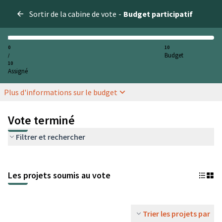
Sortir de la cabine de vote
-
Budget participatif
0
10
Budget
/
10
Assigné
Plus d'informations sur le budget
Vote terminé
Filtrer et rechercher
Les projets soumis au vote
Trier les projets par