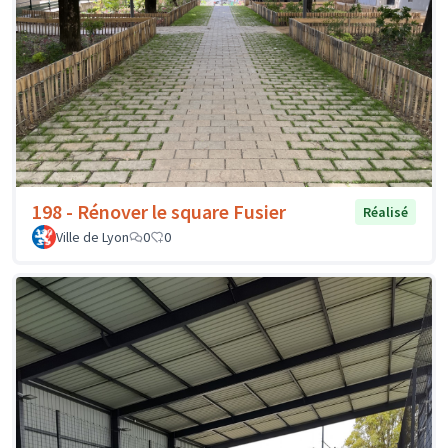
198 - Rénover le square Fusier
Réalisé
Ville de Lyon
0
0