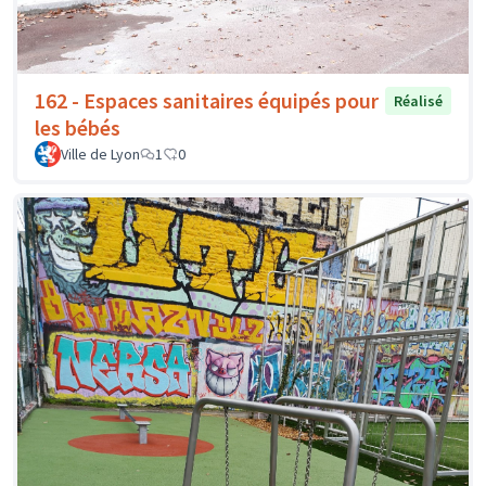
162 - Espaces sanitaires équipés pour
Réalisé
les bébés
Ville de Lyon
1
0