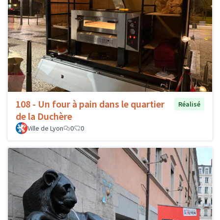
108 - Un four à pain dans le quartier
Réalisé
de la Duchère
Ville de Lyon
0
0