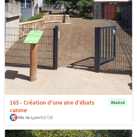
165 - Création d'une aire d'ébats
Réalisé
canine
Ville de Lyon
1
0