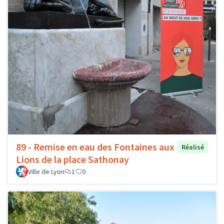
89 - Remise en eau des Fontaines aux
Réalisé
Lions de la place Sathonay
Ville de Lyon
1
0