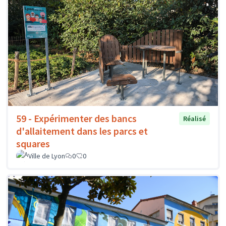
59 - Expérimenter des bancs
Réalisé
d'allaitement dans les parcs et
squares
Ville de Lyon
0
0