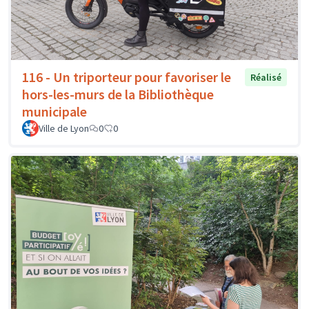
116 - Un triporteur pour favoriser le
Réalisé
hors-les-murs de la Bibliothèque
municipale
Ville de Lyon
0
0