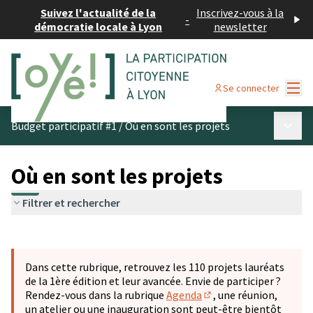
Suivez l'actualité de la
Inscrivez-vous à la
-
démocratie locale à Lyon
newsletter
Menu
Se connecter
Menu p
Budget participatif #1
/
Où en sont les projets
Où en sont les projets
Filtrer et rechercher
Passer la carte
Leaflet
|
©
OpenStreetMap
contributors
L'élément suivant est une carte qui présente les éléments 
+
Dans cette rubrique, retrouvez les 110 projets lauréats
−
de la 1ère édition et leur avancée. Envie de participer ?
Rendez-vous dans la rubrique
Agenda
, une réunion,
(S'ouvre dans un nouve
un atelier ou une inauguration sont peut-être bientôt