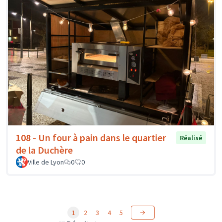
108 - Un four à pain dans le quartier
Réalisé
de la Duchère
Ville de Lyon
0
0
1
2
3
4
5