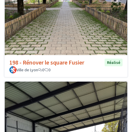
198 - Rénover le square Fusier
Réalisé
Ville de Lyon
0
0