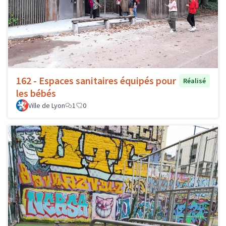
162 - Espaces sanitaires équipés pour
Réalisé
les bébés
Ville de Lyon
1
0