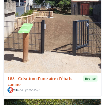
165 - Création d'une aire d'ébats
Réalisé
canine
Ville de Lyon
1
0