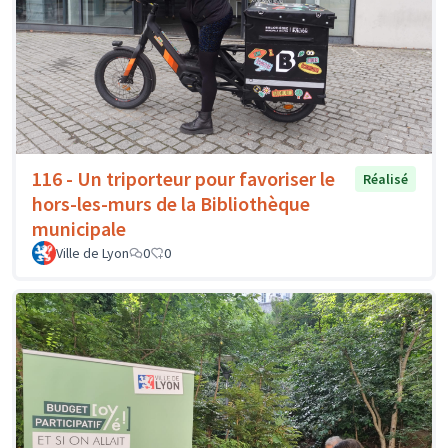
116 - Un triporteur pour favoriser le
Réalisé
hors-les-murs de la Bibliothèque
municipale
Ville de Lyon
0
0