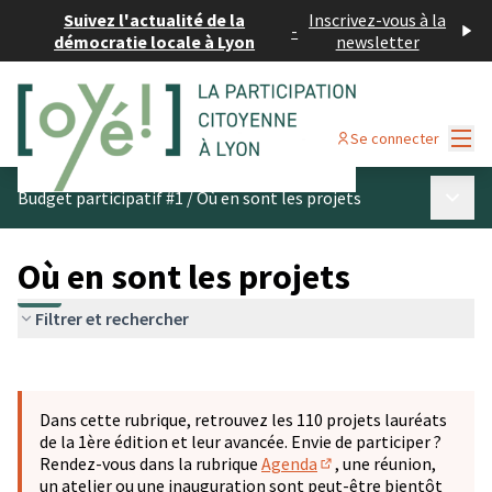
Suivez l'actualité de la
Inscrivez-vous à la
-
démocratie locale à Lyon
newsletter
Menu
Se connecter
Menu p
Budget participatif #1
/
Où en sont les projets
Où en sont les projets
Filtrer et rechercher
Passer la carte
Leaflet
|
©
OpenStreetMap
contributors
L'élément suivant est une carte qui présente les éléments 
+
Dans cette rubrique, retrouvez les 110 projets lauréats
−
de la 1ère édition et leur avancée. Envie de participer ?
Rendez-vous dans la rubrique
Agenda
, une réunion,
(S'ouvre dans un nouve
un atelier ou une inauguration sont peut-être bientôt