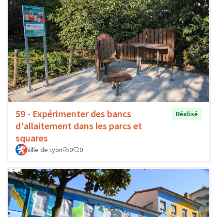
59 - Expérimenter des bancs
Réalisé
d'allaitement dans les parcs et
squares
Ville de Lyon
0
0