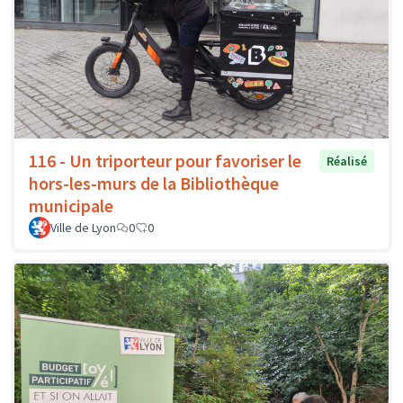
116 - Un triporteur pour favoriser le
Réalisé
hors-les-murs de la Bibliothèque
municipale
Ville de Lyon
0
0