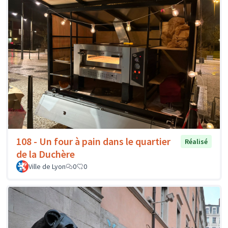
108 - Un four à pain dans le quartier
Réalisé
de la Duchère
Ville de Lyon
0
0