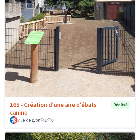
165 - Création d'une aire d'ébats
Réalisé
canine
Ville de Lyon
1
0