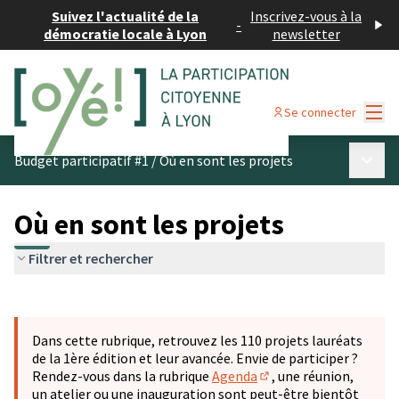
Suivez l'actualité de la
Inscrivez-vous à la
-
démocratie locale à Lyon
newsletter
Menu
Se connecter
Menu p
Budget participatif #1
/
Où en sont les projets
Où en sont les projets
Filtrer et rechercher
Passer la carte
Leaflet
|
©
OpenStreetMap
contributors
L'élément suivant est une carte qui présente les éléments 
+
Dans cette rubrique, retrouvez les 110 projets lauréats
−
de la 1ère édition et leur avancée. Envie de participer ?
Rendez-vous dans la rubrique
Agenda
, une réunion,
(S'ouvre dans un nouve
un atelier ou une inauguration sont peut-être bientôt