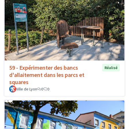
59 - Expérimenter des bancs
Réalisé
d'allaitement dans les parcs et
squares
Ville de Lyon
0
0