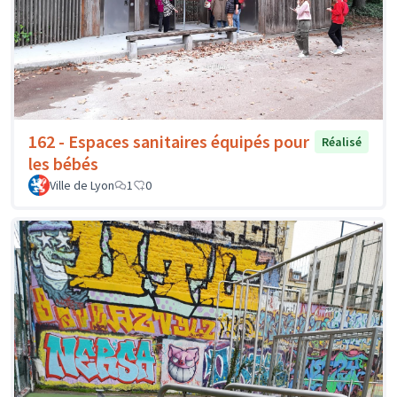
162 - Espaces sanitaires équipés pour
Réalisé
les bébés
Ville de Lyon
1
0