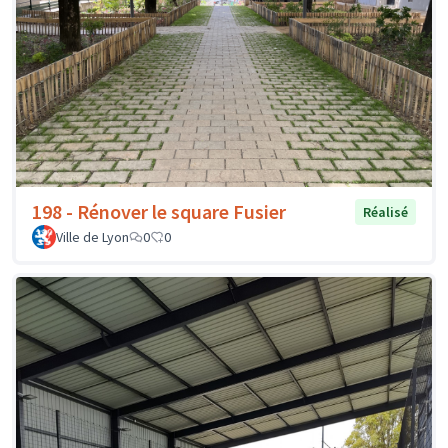
198 - Rénover le square Fusier
Réalisé
Ville de Lyon
0
0