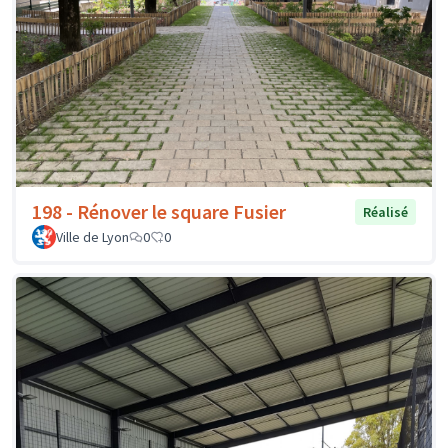
198 - Rénover le square Fusier
Réalisé
Ville de Lyon
0
0