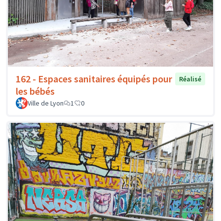
162 - Espaces sanitaires équipés pour
Réalisé
les bébés
Ville de Lyon
1
0