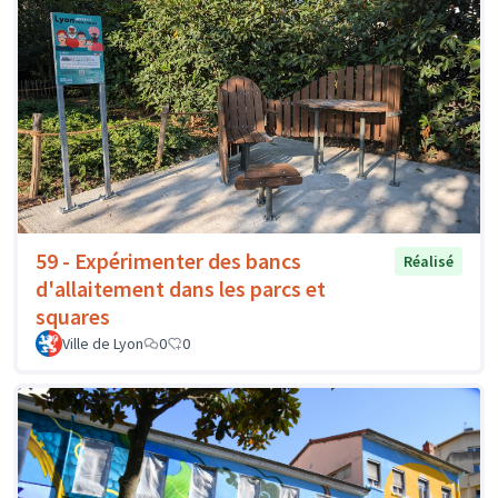
59 - Expérimenter des bancs
Réalisé
d'allaitement dans les parcs et
squares
Ville de Lyon
0
0