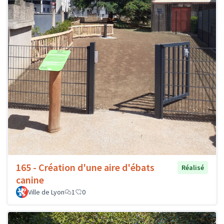
165 - Création d'une aire d'ébats
Réalisé
canine
Ville de Lyon
1
0