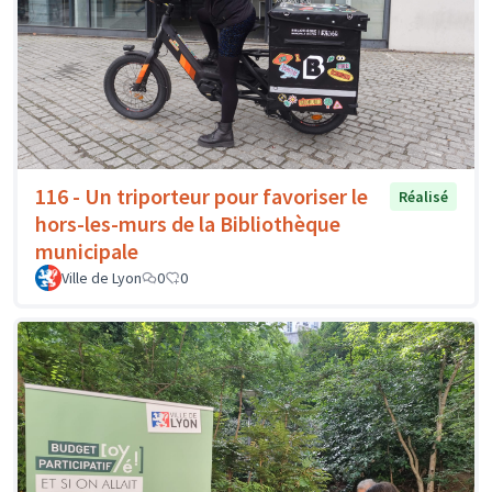
116 - Un triporteur pour favoriser le
Réalisé
hors-les-murs de la Bibliothèque
municipale
Ville de Lyon
0
0