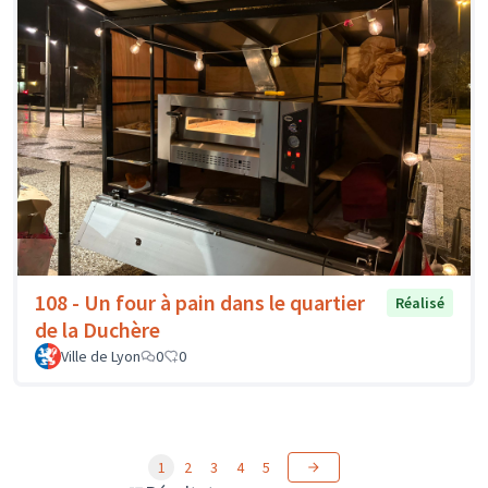
108 - Un four à pain dans le quartier
Réalisé
de la Duchère
Ville de Lyon
0
0
1
2
3
4
5