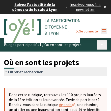
Suivez l'actualité de la
Inscrivez-vous à la
-
démocratie locale à Lyon
newsletter
Menu
Se connecter
Menu p
Budget participatif #1
/
Où en sont les projets
Où en sont les projets
Filtrer et rechercher
Passer la carte
Leaflet
|
©
OpenStreetMap
contributors
L'élément suivant est une carte qui présente les éléments 
+
Dans cette rubrique, retrouvez les 110 projets lauréats
−
de la 1ère édition et leur avancée. Envie de participer ?
Rendez-vous dans la rubrique
Agenda
, une réunion,
(S'ouvre dans un nouve
un atelier ou une inauguration sont peut-être bientôt