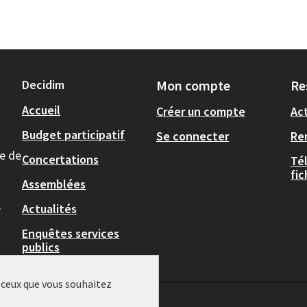
Decidim
Mon compte
Re
Accueil
Créer un compte
Act
Budget participatif
Se connecter
Re
le de
Concertations
Té
fi
Assemblées
,
Actualités
Enquêtes services
publics
r ceux que vous souhaitez