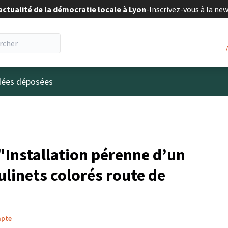
actualité de la démocratie locale à Lyon
-
Inscrivez-vous à la ne
eur
idées déposées
Installation pérenne d’un
linets colorés route de
mpte