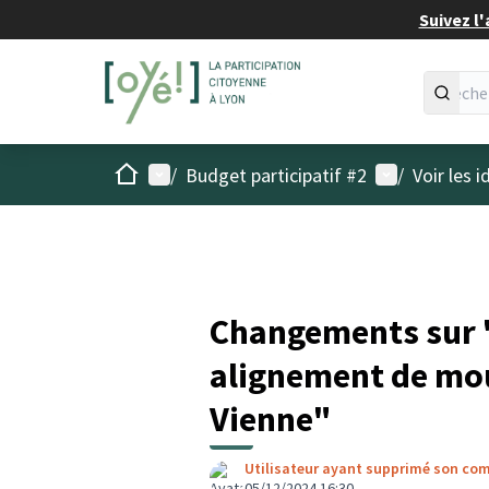
Suivez l'
Accueil
Menu principal
Menu utilisat
/
Budget participatif #2
/
Voir les 
Changements sur "
alignement de mou
Vienne"
Utilisateur ayant supprimé son co
05/12/2024 16:30