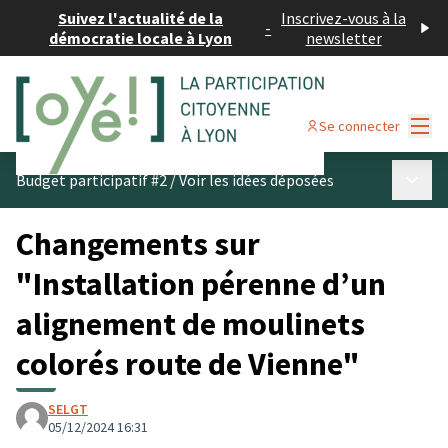
Suivez l'actualité de la
Inscrivez-vous à la
-
démocratie locale à Lyon
newsletter
Menu
Se connecter
Menu p
Budget participatif #2
/
Voir les idées déposées
Changements sur
"Installation pérenne d’un
alignement de moulinets
colorés route de Vienne"
SELGT
05/12/2024 16:31