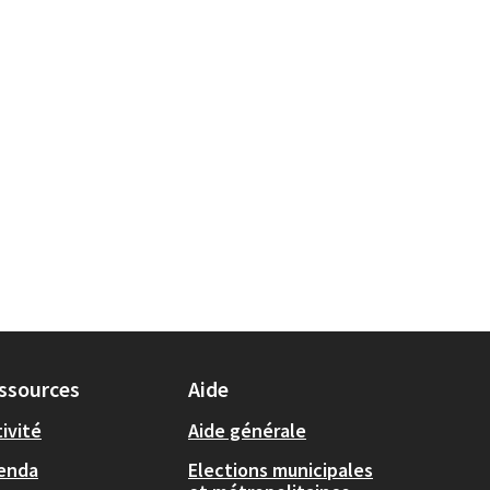
ssources
Aide
ivité
Aide générale
enda
Elections municipales