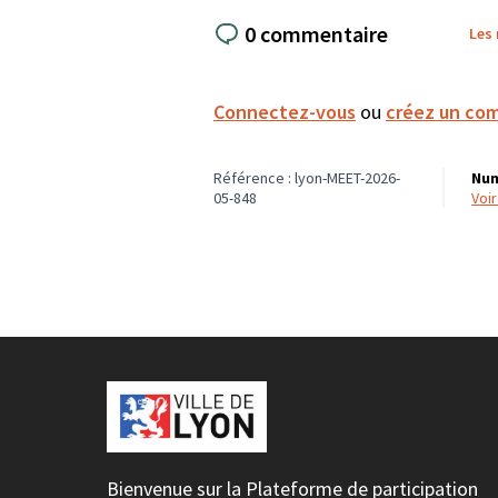
0 commentaire
Les
Connectez-vous
ou
créez un co
Référence : lyon-MEET-2026-
Num
05-848
voi
Bienvenue sur la Plateforme de participation