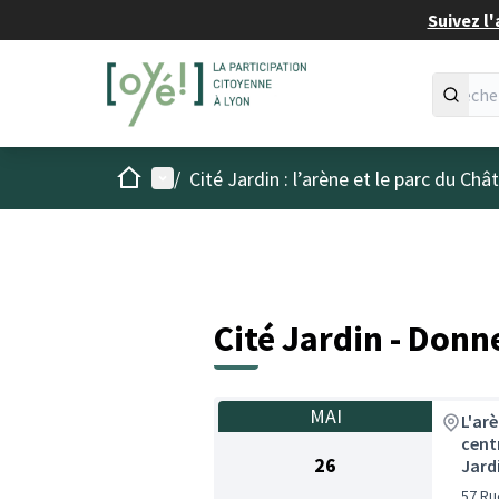
Suivez l'
Accueil
Menu principal
/
Cité Jardin : l’arène et le parc du Ch
Cité Jardin - Donn
MAI
L'ar
cent
26
Jard
57 Ru