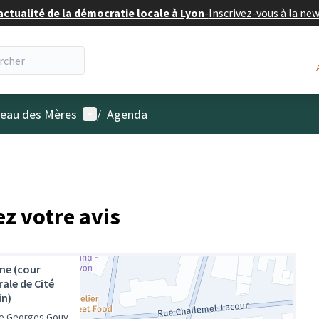
actualité de la démocratie locale à Lyon
-
Inscrivez-vous à la ne
Menu utilisateur
âteau des Mères
/
Agenda
ez votre avis
ène (cour
rale de Cité
in)
e Georges Gouy,