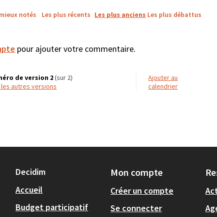
 mieux notés
Les plus récents
Les plus anciens
Les plus débattus
mpte
pour ajouter votre commentaire.
éro de version 2
(sur 2)
Ajouter au
r les autres versions
calendrier
Decidim
Mon compte
Re
Accueil
Créer un compte
Act
Budget participatif
Se connecter
Ag