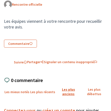
Rencontre officielle
(Lien externe)
Les équipes viennent à votre rencontre pour recueillir
votre avis.
Commentaire
Partager
Signaler un contenu inapproprié
Suivre
0 commentaire
Les plus
Les plus
Les mieux notés
Les plus récents
anciens
débattus
Connectez-vous
ou
créez un compte
pour ajouter