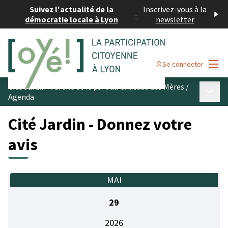
Suivez l'actualité de la
Inscrivez-vous à la
-
démocratie locale à Lyon
newsletter
Menu
Se connecter
Cité Jardin : l’arène et le parc du Château des Mères
/
Menu p
Agenda
Cité Jardin - Donnez votre
avis
MAI
29
2026