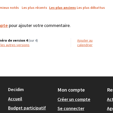
 mieux notés
Les plus récents
Les plus anciens
Les plus débattus
mpte
pour ajouter votre commentaire.
éro de version 4
(sur 4)
Ajouter au
r les autres versions
calendrier
Decidim
Mon compte
Re
Accueil
Créer un compte
Act
Budget participatif
Se connecter
Ag