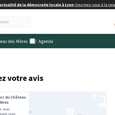
actualité de la démocratie locale à Lyon
-
Inscrivez-vous à la ne
Menu utilisateur
âteau des Mères
/
Agenda
ez votre avis
arc du Château
Mères
e Jean
ssini, Lyon