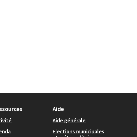
ssources
Aide
ivité
Aide générale
enda
Elections municipales