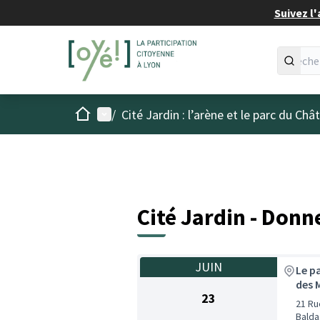
Suivez l'
Accueil
Menu principal
/
Cité Jardin : l’arène et le parc du Ch
Cité Jardin - Donn
JUIN
Le p
des 
23
21 Ru
Balda