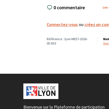
0 commentaire
Les
Connectez-vous
ou
créez un co
Référence : lyon-MEET-2026-
Num
05-853
voi
Bienvenue sur la Plateforme de participation