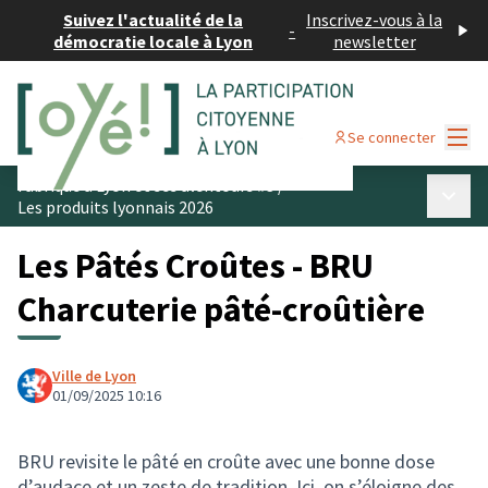
Suivez l'actualité de la
Inscrivez-vous à la
-
démocratie locale à Lyon
newsletter
Menu
Se connecter
Fabriqué à Lyon et ses alentours #3
/
Menu p
Les produits lyonnais 2026
Les Pâtés Croûtes - BRU
Charcuterie pâté-croûtière
Ville de Lyon
01/09/2025 10:16
BRU revisite le pâté en croûte avec une bonne dose
d’audace et un zeste de tradition. Ici, on s’éloigne des