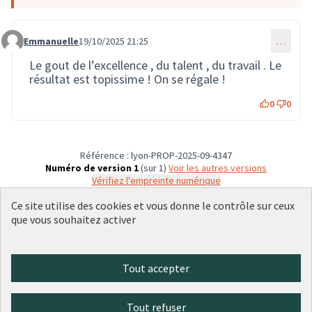
Emmanuelle
19/10/2025 21:25
…
Commentaire 3911
Le gout de l’excellence , du talent , du travail . Le
résultat est topissime ! On se régale !
0
0
Référence : lyon-PROP-2025-09-4347
Numéro de version 1
(sur 1)
voir les autres versions
Vérifiez l'empreinte numérique
Ce site utilise des cookies et vous donne le contrôle sur ceux
que vous souhaitez activer
Conditions d'utilisation
Paramètres des cookies
Plateforme de participation citoyenne de la Ville de Lyon sur X
Plateforme de participation citoyenne de la Ville de Lyon sur Face
Plateforme de participation citoyenne de la Ville de Lyon sur 
Plateforme de participation citoyenne de la Ville de Lyo
Plateforme de participation citoyenne de la Ville d
Tout accepter
(Lien externe)
(Lien externe)
(Lien externe)
(Lien externe)
(Lien externe)
Tout refuser