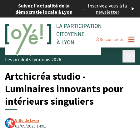
Suivez l'actualité de la
Inscrivez-vous à la
-
démocratie locale à Lyon
newsletter
Menu
Se connecter
Fabriqué à Lyon et ses alentours #3
/
Menu p
Les produits lyonnais 2026
Artchicréa studio -
Luminaires innovants pour
intérieurs singuliers
Ville de Lyon
01/09/2025 14:01