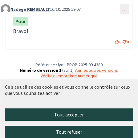
Nadege REMBEAULT
16/10/2025 19:07
…
Commentaire 3884
Pour
Bravo!
0
0
Référence : lyon-PROP-2025-09-4380
Numéro de version 1
(sur 1)
voir les autres versions
Vérifiez l'empreinte numérique
Ce site utilise des cookies et vous donne le contrôle sur ceux
que vous souhaitez activer
Conditions d'utilisation
Paramètres des cookies
Plateforme de participation citoyenne de la Ville de Lyon sur X
Plateforme de participation citoyenne de la Ville de Lyon sur Face
Plateforme de participation citoyenne de la Ville de Lyon sur 
Plateforme de participation citoyenne de la Ville de Lyo
Plateforme de participation citoyenne de la Ville d
Tout accepter
(Lien externe)
(Lien externe)
(Lien externe)
(Lien externe)
(Lien externe)
Tout refuser