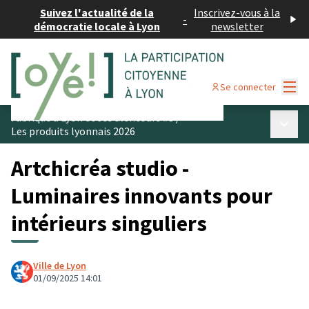
Suivez l'actualité de la
Inscrivez-vous à la
-
démocratie locale à Lyon
newsletter
Menu
Se connecter
Fabriqué à Lyon et ses alentours #3
/
Menu p
Les produits lyonnais 2026
Artchicréa studio -
Luminaires innovants pour
intérieurs singuliers
Ville de Lyon
01/09/2025 14:01