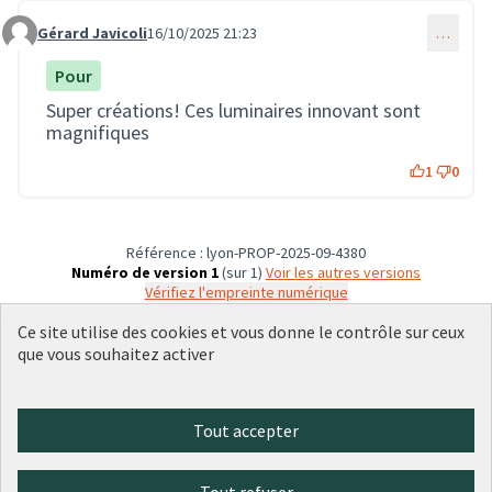
Gérard Javicoli
16/10/2025 21:23
…
Commentaire 3886
Pour
Super créations! Ces luminaires innovant sont
magnifiques
1
0
Référence : lyon-PROP-2025-09-4380
Numéro de version 1
(sur 1)
voir les autres versions
Vérifiez l'empreinte numérique
Ce site utilise des cookies et vous donne le contrôle sur ceux
que vous souhaitez activer
Conditions d'utilisation
Paramètres des cookies
Plateforme de participation citoyenne de la Ville de Lyon sur X
Plateforme de participation citoyenne de la Ville de Lyon sur Face
Plateforme de participation citoyenne de la Ville de Lyon sur 
Plateforme de participation citoyenne de la Ville de Lyo
Plateforme de participation citoyenne de la Ville d
Tout accepter
(Lien externe)
(Lien externe)
(Lien externe)
(Lien externe)
(Lien externe)