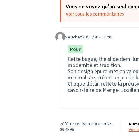
Vous ne voyez qu'un seul com
Voir tous les commentaires
Souchet
20/10/2025 17:01
Commentaire 3922
Pour
Cette bague, the slide demi lune
modernité et tradition.
Son design épuré met en valeur
minimaliste, créant un jeu de lu
Chaque détail reflète la précis
savoir-faire de Mengel Joailleri
Référence : lyon-PROP-2025-
Numé
09-4396
voir