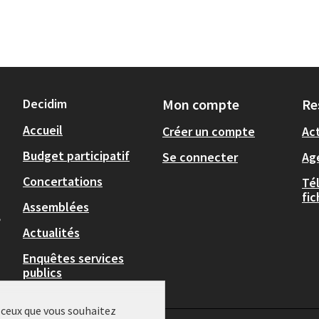
Decidim
Mon compte
Re
Accueil
Créer un compte
Act
Budget participatif
Se connecter
Ag
Concertations
Té
fi
Assemblées
,
Actualités
Enquêtes services
publics
r ceux que vous souhaitez