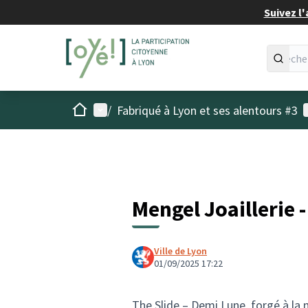
Suivez l'
Accueil
Menu principal
M
/
Fabriqué à Lyon et ses alentours #3
Mengel Joaillerie 
Ville de Lyon
01/09/2025 17:22
The Slide – Demi Lune, forgé à la 