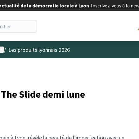
actualité de la démocratie locale à Lyon
-
Inscrivez-vous à la ne
enu utilisateur
/
Les produits lyonnais 2026
- The Slide demi lune
main à Lyon, révèle la beauté de l’imperfection avec un