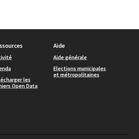
ssources
Aide
ivité
Aide générale
enda
Elections municipales
et métropolitaines
lécharger les
chiers Open Data