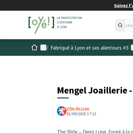
Suivez l'
Accueil
Menu principal
M
/
Fabriqué à Lyon et ses alentours #3
Mengel Joaillerie 
Ville de Lyon
01/09/2025 17:22
The Slide – Demi Lune, forgé à la 