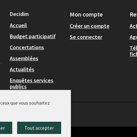
Decidim
Mon compte
Re
Accueil
Créer un compte
Act
Budget participatif
Se connecter
Ag
Concertations
Té
fi
Assemblées
,
Actualités
Enquêtes services
publics
r ceux que vous souhaitez
ser
Tout accepter