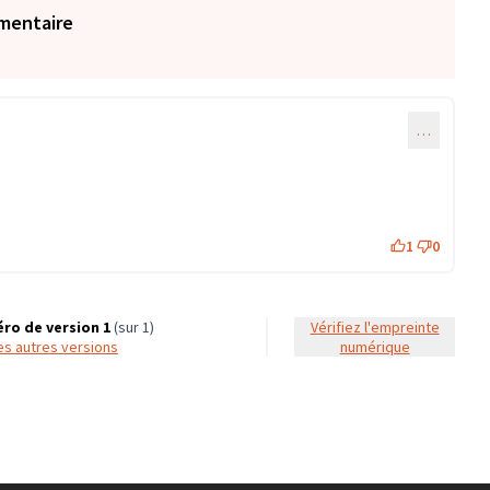
mentaire
…
1
0
ro de version 1
(sur 1)
Vérifiez l'empreinte
 les autres versions
numérique