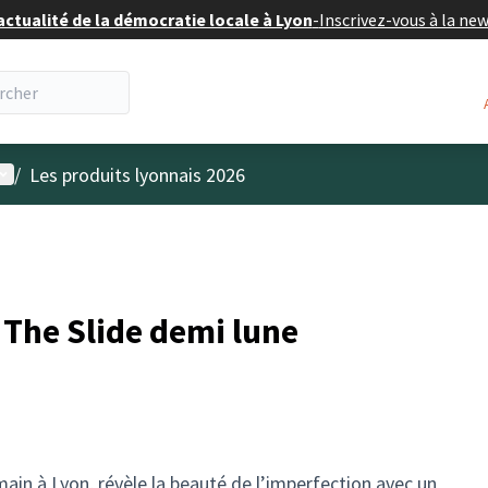
actualité de la démocratie locale à Lyon
-
Inscrivez-vous à la ne
enu utilisateur
/
Les produits lyonnais 2026
- The Slide demi lune
main à Lyon, révèle la beauté de l’imperfection avec un