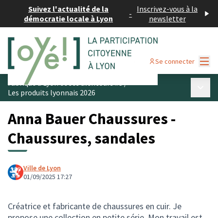
Suivez l'actualité de la
Inscrivez-vous à la
-
démocratie locale à Lyon
newsletter
Menu
Se connecter
Fabriqué à Lyon et ses alentours #3
/
Menu p
Les produits lyonnais 2026
Anna Bauer Chaussures -
Chaussures, sandales
Ville de Lyon
01/09/2025 17:27
Créatrice et fabricante de chaussures en cuir. Je
propose une collection en petite série. Mon travail est