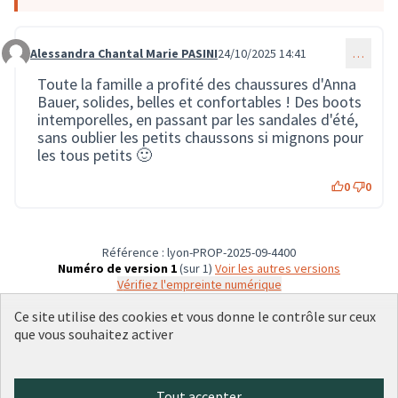
Alessandra Chantal Marie PASINI
24/10/2025 14:41
…
Commentaire 3946
Toute la famille a profité des chaussures d'Anna
Bauer, solides, belles et confortables ! Des boots
intemporelles, en passant par les sandales d'été,
sans oublier les petits chaussons si mignons pour
les tous petits 🙂
0
0
Référence : lyon-PROP-2025-09-4400
Numéro de version 1
(sur 1)
voir les autres versions
Vérifiez l'empreinte numérique
Ce site utilise des cookies et vous donne le contrôle sur ceux
que vous souhaitez activer
Conditions d'utilisation
Paramètres des cookies
Plateforme de participation citoyenne de la Ville de Lyon sur X
Plateforme de participation citoyenne de la Ville de Lyon sur Face
Plateforme de participation citoyenne de la Ville de Lyon sur 
Plateforme de participation citoyenne de la Ville de Lyo
Plateforme de participation citoyenne de la Ville d
Tout accepter