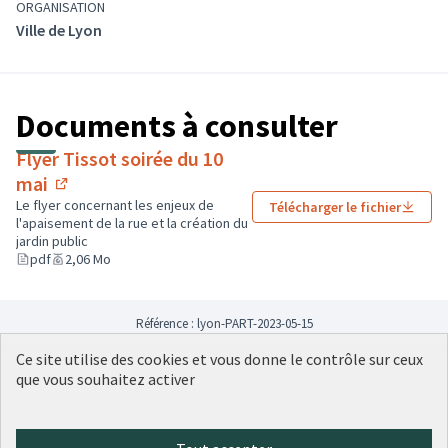
ORGANISATION
Ville de Lyon
Documents à consulter
Flyer Tissot soirée du 10
mai
(Lien externe)
Le flyer concernant les enjeux de
Télécharger le fichier
l'apaisement de la rue et la création du
jardin public
pdf
2,06 Mo
Référence : lyon-PART-2023-05-15
Ce site utilise des cookies et vous donne le contrôle sur ceux
que vous souhaitez activer
Conditions d'utilisation
Paramètres des cookies
Plateforme de participation citoyenne de la Ville de Lyon sur X
Plateforme de participation citoyenne de la Ville de Lyon sur Face
Plateforme de participation citoyenne de la Ville de Lyon sur 
Plateforme de participation citoyenne de la Ville de Lyo
Plateforme de participation citoyenne de la Ville d