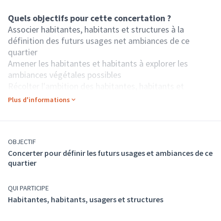
Quels objectifs pour cette concertation ?
Associer habitantes, habitants et structures à la
définition des futurs usages net ambiances de ce
quartier
Amener les habitantes et habitants à explorer les
ambiances végétales possibles
Récolter l'ambition des habitantes, habitants et
riverains pour ce nouvel espace public
Plus d'informations
Créer un espace de discussion et de débat pour les
usagers, habitantes et habitants
Quels enjeux pour ce projet ?
OBJECTIF
Développer la transition écologique dans le secteur
Concerter pour définir les futurs usages et ambiances de ce
(biodiversité, désimperméabilisation des sols, îlots de
quartier
fraîcheur, accès à l'eau...)
Créer une ambiance apaisée entre la rue et le jardin
QUI PARTICIPE
Tissot
Habitantes, habitants, usagers et structures
Créer un nouveau jardin public
Réapproprier l'espace public par les usagers et riverains