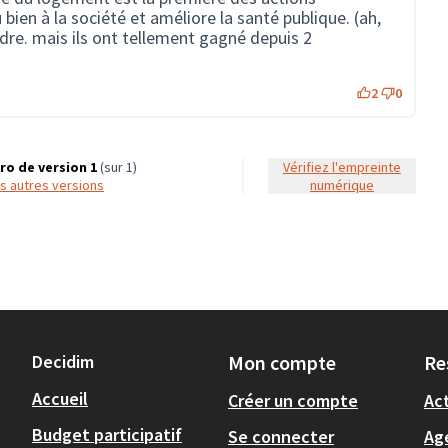
 bien à la société et améliore la santé publique. (ah,
rdre. mais ils ont tellement gagné depuis 2
2
0
o de version 1
(sur 1)
Vérifiez l'empreinte
les autres versions
numérique
Decidim
Mon compte
Re
Accueil
Créer un compte
Act
Budget participatif
Se connecter
Ag