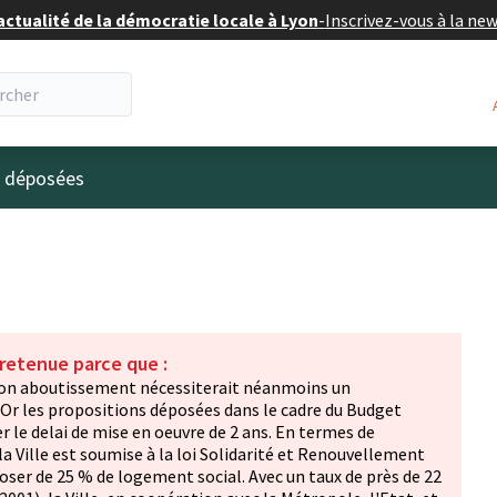
actualité de la démocratie locale à Lyon
-
Inscrivez-vous à la ne
eur
s déposées
 retenue parce que :
! Son aboutissement nécessiterait néanmoins un
Or les propositions déposées dans le cadre du Budget
r le delai de mise en oeuvre de 2 ans. En termes de
a Ville est soumise à la loi Solidarité et Renouvellement
poser de 25 % de logement social. Avec un taux de près de 22