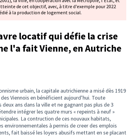
001), la Ville, en coopération avec la Métropole, l'Etat, et
atteinte de cet objectif, avec, à titre d'exemple pour 2022
édié à la production de logement social.
vre locatif qui défie la crise
 l'a fait Vienne, en Autriche
onnisme urbain, la capitale autrichienne a misé dès 1919
% des Viennois en bénéficient aujourd’hui. Toute
deux ans dans la ville et ne gagnant pas plus de 3
tendre intégrer les quatre murs « repeints à neuf »
icipales. La contruction de ces nouvaux habitats,
es environnementales à permis de creer des emplois
ts, fait baissé les loyers abusifs mettant en se placant