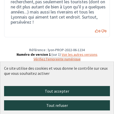
recherchent, pas seulement les touristes (dont on
ne dit plus autant de bien à Lyon qu'il y a quelques
années...) mais aussi les riverains et tous les
Lyonnais qui aiment tant cet endroit. Surtout,
persévérez !
0
0
Référence : lyon-PROP-2022-06-1234
Numéro de version 1
(sur 1)
voir les autres versions
Vérifiez l'empreinte numérique
Ce site utilise des cookies et vous donne le contrôle sur ceux
que vous souhaitez activer
Conditions d'utilisation
Paramètres des cookies
Plateforme de participation citoyenne de la Ville de Lyon sur X
Plateforme de participation citoyenne de la Ville de Lyon sur Face
Plateforme de participation citoyenne de la Ville de Lyon sur 
Plateforme de participation citoyenne de la Ville de Lyo
Plateforme de participation citoyenne de la Ville d
Tout accepter
(Lien externe)
(Lien externe)
(Lien externe)
(Lien externe)
(Lien externe)
Tout refuser
Licence Cre
(Lien extern