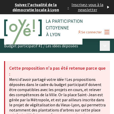
Suivez l'actualité de la
Inscrivez-vous à la
-
démocratie locale à Lyon
newsletter
Menu
Se connecter
Menu p
Budget participatif #1
/
Les idées déposées
Cette proposition n'a pas été retenue parce que
:
Merci d'avoir partagé votre idée ! Les propositions
déposées dans le cadre du budget participatif doivent
être compatibles avec les projets en cours, et relever
des compétences de la Ville. Or la place Saint-Jean est
gérée par la Métropole, et est par ailleurs inscrite dans
le projet de végétalisation du Vieux-Lyon, qui permettra
notamment des plantations d'arbres sur cette place