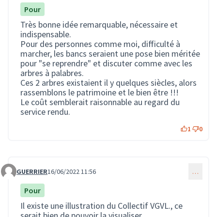
Pour
Très bonne idée remarquable, nécessaire et
indispensable.
Pour des personnes comme moi, difficulté à
marcher, les bancs seraient une pose bien méritée
pour "se reprendre" et discuter comme avec les
arbres à palabres.
Ces 2 arbres existaient il y quelques siècles, alors
rassemblons le patrimoine et le bien être !!!
Le coût semblerait raisonnable au regard du
service rendu.
1
0
GUERRIER
16/06/2022 11:56
…
Commentaire 1474
Pour
Il existe une illustration du Collectif VGVL., ce
serait bien de pouvoir la visualiser.