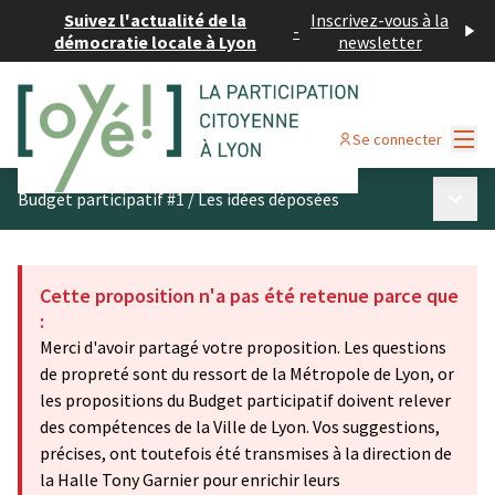
Suivez l'actualité de la
Inscrivez-vous à la
-
démocratie locale à Lyon
newsletter
Menu
Se connecter
Menu p
Budget participatif #1
/
Les idées déposées
Cette proposition n'a pas été retenue parce que
:
Merci d'avoir partagé votre proposition. Les questions
de propreté sont du ressort de la Métropole de Lyon, or
les propositions du Budget participatif doivent relever
des compétences de la Ville de Lyon. Vos suggestions,
précises, ont toutefois été transmises à la direction de
la Halle Tony Garnier pour enrichir leurs