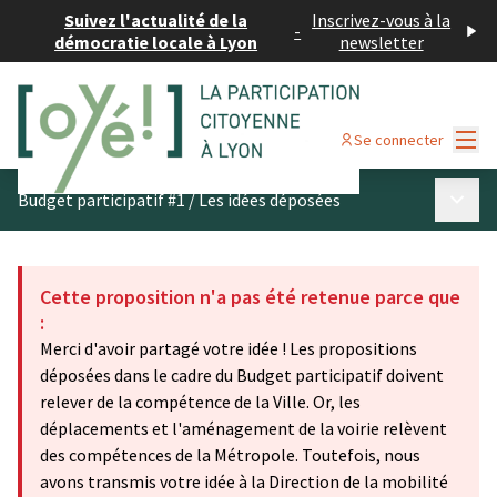
Suivez l'actualité de la
Inscrivez-vous à la
-
démocratie locale à Lyon
newsletter
Menu
Se connecter
Menu p
Budget participatif #1
/
Les idées déposées
Cette proposition n'a pas été retenue parce que
:
Merci d'avoir partagé votre idée ! Les propositions
déposées dans le cadre du Budget participatif doivent
relever de la compétence de la Ville. Or, les
déplacements et l'aménagement de la voirie relèvent
des compétences de la Métropole. Toutefois, nous
avons transmis votre idée à la Direction de la mobilité