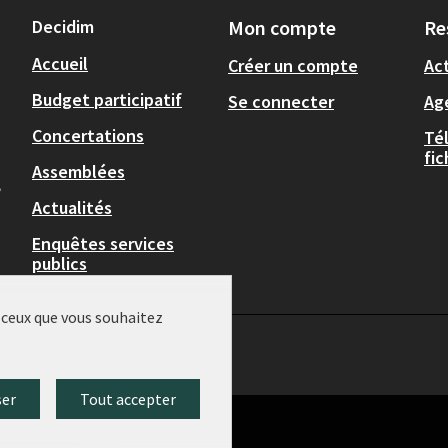
Decidim
Mon compte
Re
Accueil
Créer un compte
Act
Budget participatif
Se connecter
Ag
Concertations
Té
fi
Assemblées
,
Actualités
Enquêtes services
publics
r ceux que vous souhaitez
ser
Tout accepter