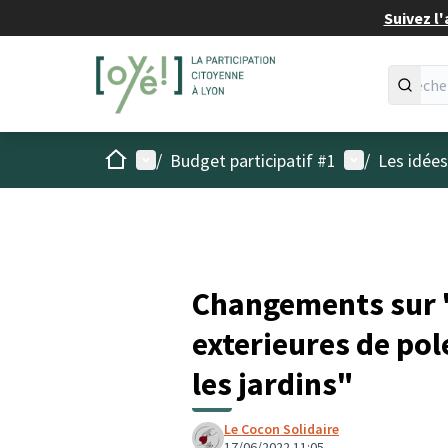
Suivez l'
Accueil
Menu principal
Menu utilisat
/
Budget participatif #1
/
Les idée
Changements sur "
exterieures de pol
les jardins"
Le Cocon Solidaire
17/06/2022 11:05