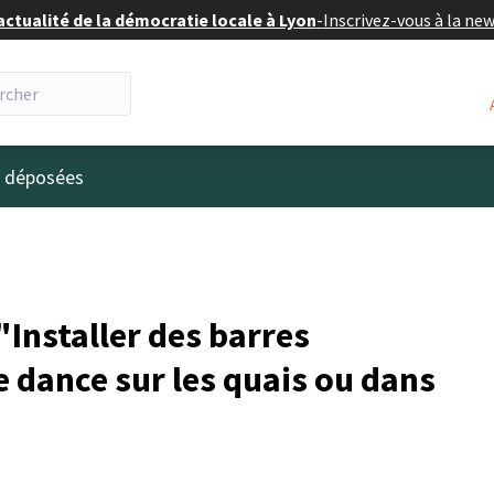
actualité de la démocratie locale à Lyon
-
Inscrivez-vous à la ne
eur
s déposées
Installer des barres
e dance sur les quais ou dans