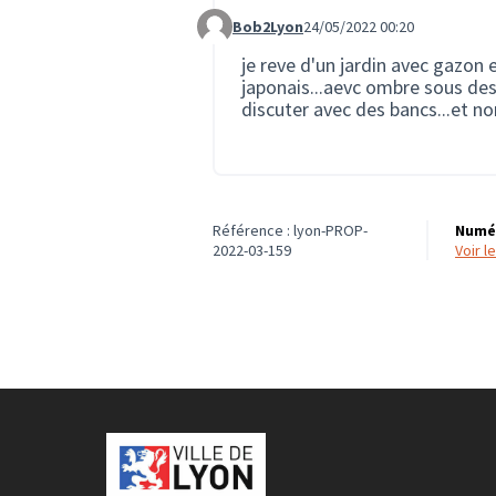
Bob2Lyon
24/05/2022 00:20
Commentaire 1046
je reve d'un jardin avec gazon 
japonais...aevc ombre sous des
discuter avec des bancs...et n
Référence : lyon-PROP-
Numér
2022-03-159
voir 