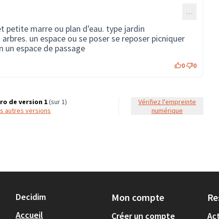
…
et petite marre ou plan d'eau. type jardin
 arbres. un espace ou se poser se reposer picniquer
on un espace de passage
0
0
o de version 1
(sur 1)
Vérifiez l'empreinte
les autres versions
numérique
Decidim
Mon compte
Re
Accueil
Créer un compte
Act