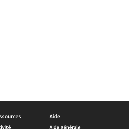
ssources
Aide
ivité
Aide générale