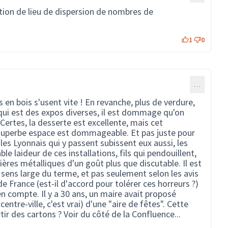
tion de lieu de dispersion de nombres de
1
0
…
s en bois s'usent vite ! En revanche, plus de verdure,
 qui est des expos diverses, il est dommage qu'on
 Certes, la desserte est excellente, mais cet
 superbe espace est dommageable. Et pas juste pour
les Lyonnais qui y passent subissent eux aussi, les
ble laideur de ces installations, fils qui pendouillent,
ières métalliques d'un goût plus que discutable. Il est
ens large du terme, et pas seulement selon les avis
e France (est-il d'accord pour tolérer ces horreurs ?)
en compte. Il y a 30 ans, un maire avait proposé
ntre-ville, c'est vrai) d'une "aire de fêtes". Cette
tir des cartons ? Voir du côté de la Confluence...