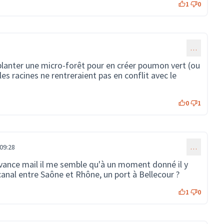
1
0
…
 planter une micro-forêt pour en créer poumon vert (ou
es racines ne rentreraient pas en conflit avec le
0
1
09:28
…
'avance mail il me semble qu'à un moment donné il y
 canal entre Saône et Rhône, un port à Bellecour ?
1
0