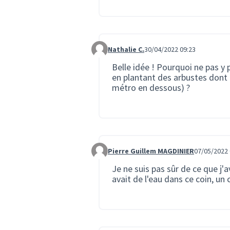
Nathalie C.
30/04/2022 09:23
Commentaire 612
Belle idée ! Pourquoi ne pas y
en plantant des arbustes dont l
métro en dessous) ?
Pierre Guillem MAGDINIER
07/05/2022 
Commentaire 669
Je ne suis pas sûr de ce que j
avait de l'eau dans ce coin, un