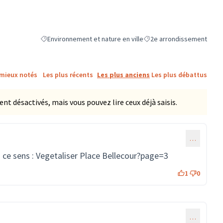
Environnement et nature en ville
2e arrondissement
Filtrer les résultats de la catégorie : Environnement et nature 
Filtrer les résultats pour l
 mieux notés
Les plus récents
Les plus anciens
Les plus débattus
 désactivés, mais vous pouvez lire ceux déjà saisis.
…
s ce sens :
Vegetaliser Place Bellecour
?page=3
1
0
…