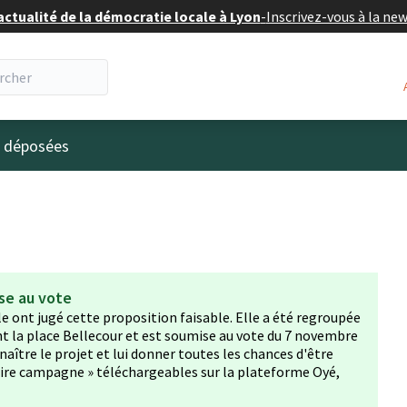
actualité de la démocratie locale à Lyon
-
Inscrivez-vous à la ne
eur
s déposées
se au vote
lle ont jugé cette proposition faisable. Elle a été regroupée
nt la place Bellecour et est soumise au vote du 7 novembre
aître le projet et lui donner toutes les chances d'être
 faire campagne » téléchargeables sur la plateforme Oyé,