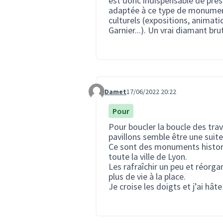
est donc indispensable de prés
adaptée à ce type de monument
culturels (expositions, animati
Garnier...). Un vrai diamant brut
Damet
17/06/2022 20:22
Commentaire 1584
Pour
Pour boucler la boucle des trav
pavillons semble être une suite
Ce sont des monuments histori
toute la ville de Lyon.
Les rafraîchir un peu et réorga
plus de vie à la place.
Je croise les doigts et j’ai hâ