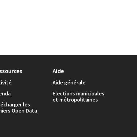
ssources
Aide
ivité
Aide générale
enda
Elections municipales
et métropolitaines
lécharger les
chiers Open Data