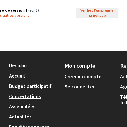
o de version 1
(sur 1)
Vérifiez l'empreinte
les autres versions
numérique
Decidim
Mon compte
Re
Accueil
Créer un compte
Act
Budget participatif
Se connecter
Ag
Concertations
Té
fi
Assemblées
,
Actualités
Enquêtes services