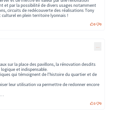
erver et de mettre en valeur par une rénovation
 et par la possibilité de divers usages notamment
ons, circuits de redécouverte des réalisations Tony
 culturel en plein territoire lyonnais !
0
0
…
aux sur la place des pavillons, la rénovation desdits
 logique et indispensable.
ques qui témoignent de l’histoire du quartier et de
niser leur utilisation va permettre de redonner encore
te…
3
0