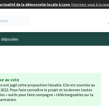
actualité de la démocratie locale à Lyon
-
Inscrivez-vous à la ne
eur
s déposées
se au vote
lle ont jugé cette proposition faisable. Elle est soumise au
022. Pour faire connaître le projet et lui donner toutes
z les « outils pour faire campagne » téléchargeables sur la
sentation.