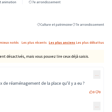
et animation
7e arrondissement
Culture et patrimoine
7e arrondissement
Filtrer les résultats de la catégorie : Culture et pa
Filtrer les résultats pour l
 mieux notés
Les plus récents
Les plus anciens
Les plus débattus
 désactivés, mais vous pouvez lire ceux déjà saisis.
…
ux de réaménagement de la place qu’il y a eu ?
0
0
…
mmentaire 163)