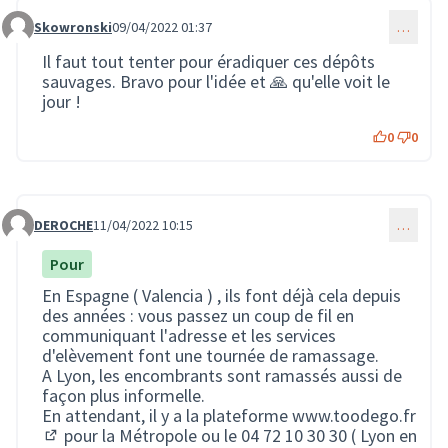
Skowronski
09/04/2022 01:37
…
Commentaire 270
Il faut tout tenter pour éradiquer ces dépôts
sauvages. Bravo pour l'idée et 🙏 qu'elle voit le
jour !
0
0
DEROCHE
11/04/2022 10:15
…
Commentaire 280
Pour
En Espagne ( Valencia ) , ils font déjà cela depuis
des années : vous passez un coup de fil en
communiquant l'adresse et les services
d'elèvement font une tournée de ramassage.
A Lyon, les encombrants sont ramassés aussi de
façon plus informelle.
En attendant, il y a la plateforme
www.toodego.fr
pour la Métropole ou le 04 72 10 30 30 ( Lyon en