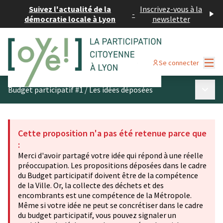
Suivez l'actualité de la
Inscrivez-vous à la
-
démocratie locale à Lyon
newsletter
Menu
Se connecter
Menu p
Budget participatif #1
/
Les idées déposées
Cette proposition n'a pas été retenue parce que
:
Merci d'avoir partagé votre idée qui répond à une réelle
préoccupation. Les propositions déposées dans le cadre
du Budget participatif doivent être de la compétence
de la Ville. Or, la collecte des déchets et des
encombrants est une compétence de la Métropole.
Même si votre idée ne peut se concrétiser dans le cadre
du budget participatif, vous pouvez signaler un