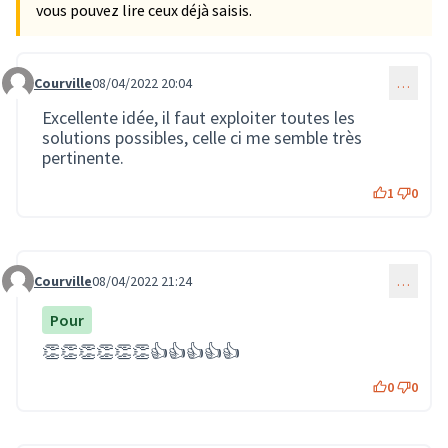
vous pouvez lire ceux déjà saisis.
Courville
08/04/2022 20:04
…
Commentaire 266
Excellente idée, il faut exploiter toutes les
solutions possibles, celle ci me semble très
pertinente.
1
0
Courville
08/04/2022 21:24
…
Commentaire 267
Pour
👏👏👏👏👏👏👍👍👍👍👍
0
0