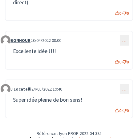
(Lien externe)
direct).
0
0
BONHOUR
28/04/2022 08:00
…
Commentaire 562
Excellente idée !!!!!
0
0
J Locatelli
24/05/2022 19:40
…
Commentaire 1061
Super idée pleine de bon sens!
0
0
Référence : lyon-PROP-2022-04-385