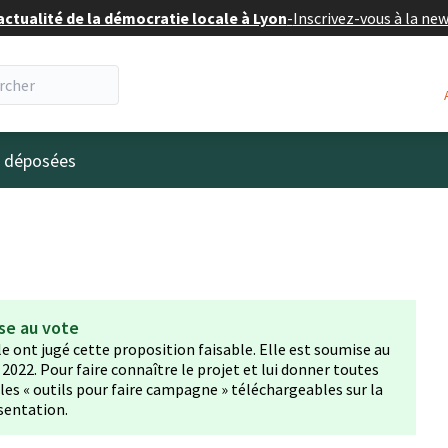
actualité de la démocratie locale à Lyon
-
Inscrivez-vous à la ne
eur
s déposées
se au vote
lle ont jugé cette proposition faisable. Elle est soumise au
022. Pour faire connaître le projet et lui donner toutes
z les « outils pour faire campagne » téléchargeables sur la
sentation.