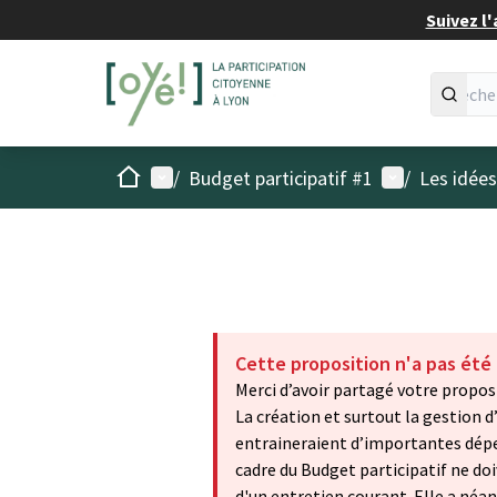
Suivez l'
Accueil
Menu principal
Menu utilisat
/
Budget participatif #1
/
Les idée
Cette proposition n'a pas été
Merci d’avoir partagé votre proposi
La création et surtout la gestion d’u
entraineraient d’importantes dépe
cadre du Budget participatif ne d
d'un entretien courant. Elle a néa