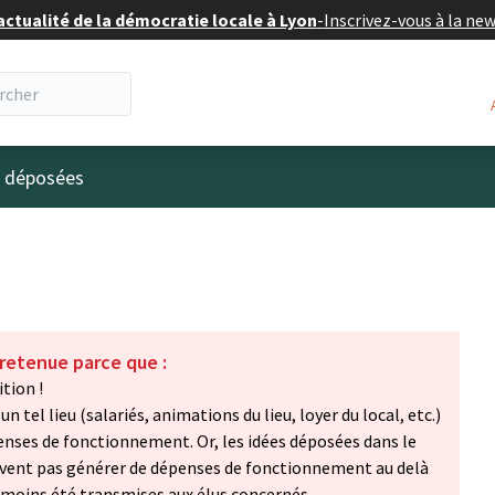
actualité de la démocratie locale à Lyon
-
Inscrivez-vous à la ne
eur
s déposées
 retenue parce que :
tion !
n tel lieu (salariés, animations du lieu, loyer du local, etc.)
nses de fonctionnement. Or, les idées déposées dans le
oivent pas générer de dépenses de fonctionnement au delà
nmoins été transmises aux élus concernés.