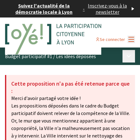
Suivez l'actualité de la
Inscrivez-vous à la
-
démocratie locale à Lyon
newsletter
Menu
Se connecter
Menu p
Budget participatif #1
/
Les idées déposées
Cette proposition n'a pas été retenue parce que
:
Merci d'avoir partagé votre idée !
Les propositions déposées dans le cadre du Budget
participatif doivent relever de la compétence de la Ville.
Or, le mur que vous mentionnez appartient à une
copropriété, la Ville n'a malheureusement pas vocation
à y intervenir. La Ville intervient sur le nettoyage des