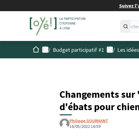
Suivez l'
Accueil
Menu principal
Menu utilisat
/
Budget participatif #1
/
Les idée
Changements sur "
d'ébats pour chien
Philippe GOURHANT
16/05/2022 16:59