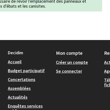
essaire de revoir l'emplacement des panneaux et
s d'ébats et les canisites.
Decidim
Mon compte
Re
Accueil
Créer un compte
Act
Budget participatif
Se connecter
Ag
Concertations
Té
fi
Assemblées
,
Actualités
Enquêtes services