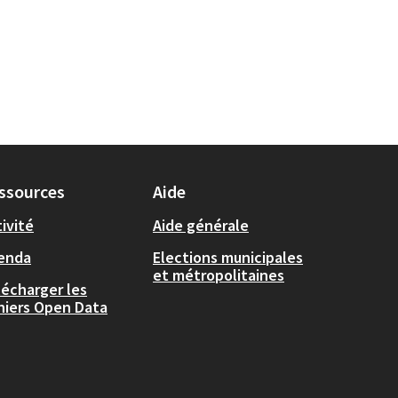
ssources
Aide
ivité
Aide générale
enda
Elections municipales
et métropolitaines
lécharger les
chiers Open Data