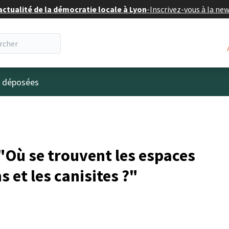
actualité de la démocratie locale à Lyon
-
Inscrivez-vous à la ne
eur
s déposées
Où se trouvent les espaces
s et les canisites ?"