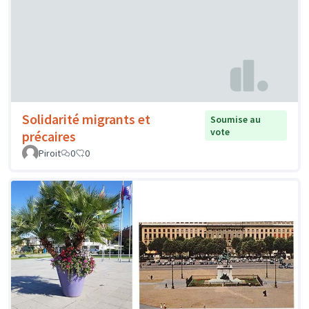
Solidarité migrants et
Soumise au
vote
précaires
Piroit
0
0