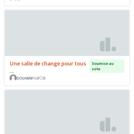
Une salle de change pour tous
Soumise au
vote
...
SOUABNI
0
0