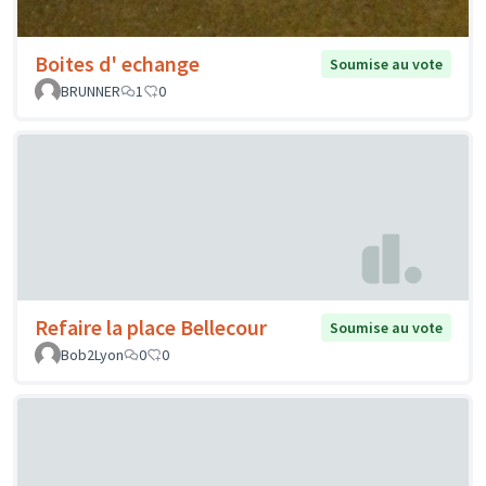
Boites d' echange
Soumise au vote
BRUNNER
1
0
Refaire la place Bellecour
Soumise au vote
Bob2Lyon
0
0