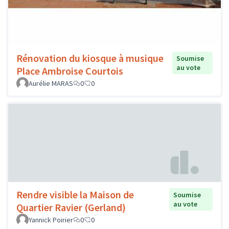
Rénovation du kiosque à musique
Soumise
au vote
Place Ambroise Courtois
Aurélie MARAS
0
0
Rendre visible la Maison de
Soumise
au vote
Quartier Ravier (Gerland)
Yannick Poirier
0
0