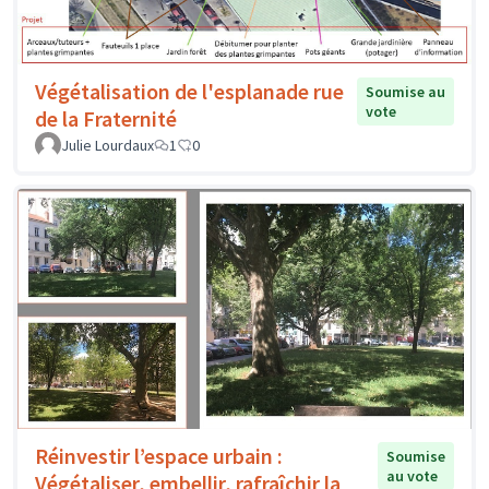
Végétalisation de l'esplanade rue
Soumise au
vote
de la Fraternité
Julie Lourdaux
1
0
Réinvestir l’espace urbain :
Soumise
au vote
Végétaliser, embellir, rafraîchir la