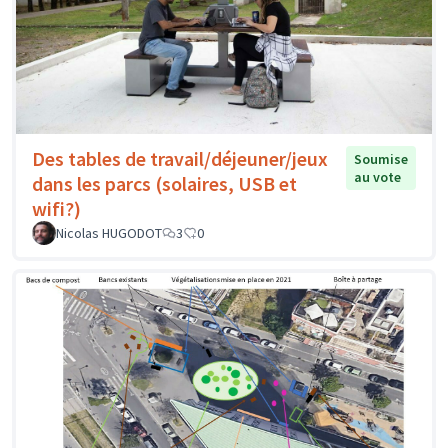
Des tables de travail/déjeuner/jeux
Soumise
au vote
dans les parcs (solaires, USB et
wifi?)
Nicolas HUGODOT
3
0