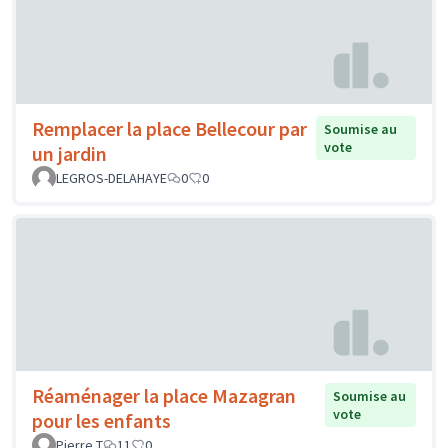
Remplacer la place Bellecour par
Soumise au
vote
un jardin
LEGROS-DELAHAYE
0
0
Réaménager la place Mazagran
Soumise au
vote
pour les enfants
Pierre T
11
0