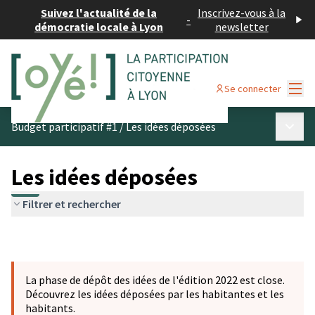
Suivez l'actualité de la
Inscrivez-vous à la
-
démocratie locale à Lyon
newsletter
Menu
Se connecter
Menu p
Budget participatif #1
/
Les idées déposées
Les idées déposées
Filtrer et rechercher
La phase de dépôt des idées de l'édition 2022 est close.
Découvrez les idées déposées par les habitantes et les
habitants.