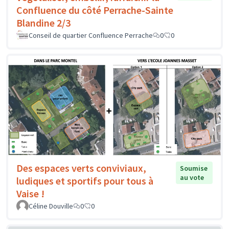
Confluence du côté Perrache-Sainte
Blandine 2/3
Conseil de quartier Confluence Perrache
0
0
Des espaces verts conviviaux,
Soumise
au vote
ludiques et sportifs pour tous à
Vaise !
Céline Douville
0
0