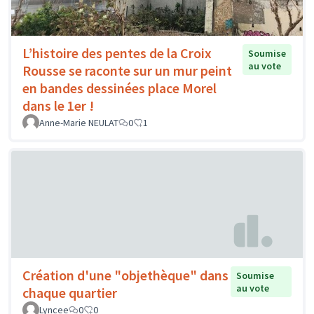
L’histoire des pentes de la Croix
Soumise
au vote
Rousse se raconte sur un mur peint
en bandes dessinées place Morel
dans le 1er !
Anne-Marie NEULAT
0
1
Création d'une "objethèque" dans
Soumise
au vote
chaque quartier
Lyncee
0
0