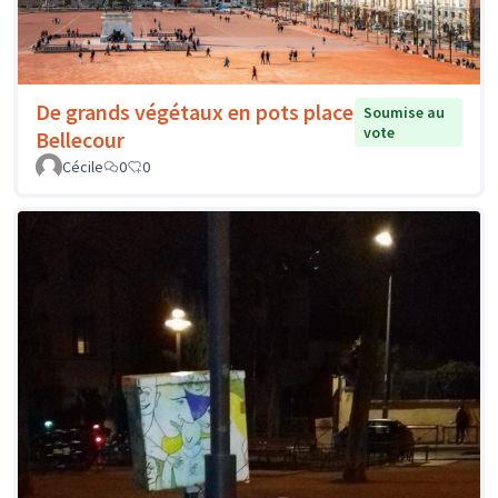
De grands végétaux en pots place
Soumise au
vote
Bellecour
Cécile
0
0