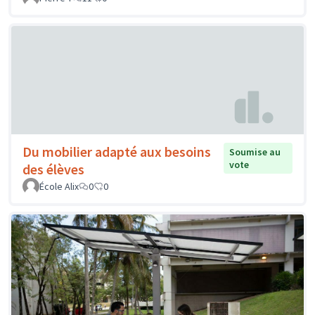
Du mobilier adapté aux besoins
Soumise au
vote
des élèves
École Alix
0
0