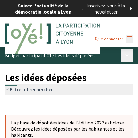
Suivez l'actualité de la
Inscrivez-vous à la
-
démocratie locale à Lyon
newsletter
Menu
Se connecter
Menu p
Budget participatif #1
/
Les idées déposées
Les idées déposées
Filtrer et rechercher
La phase de dépôt des idées de l'édition 2022 est close.
Découvrez les idées déposées par les habitantes et les
habitants.