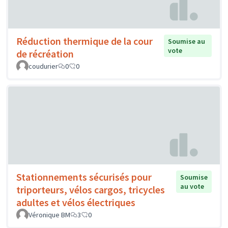
Réduction thermique de la cour
Soumise au
vote
de récréation
coudurier
0
0
Stationnements sécurisés pour
Soumise
au vote
triporteurs, vélos cargos, tricycles
adultes et vélos électriques
Véronique BM
3
0