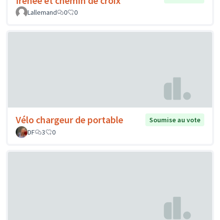
Irénée et chemin de croix
Lallemand
0
0
Vélo chargeur de portable
Soumise au vote
DF
3
0