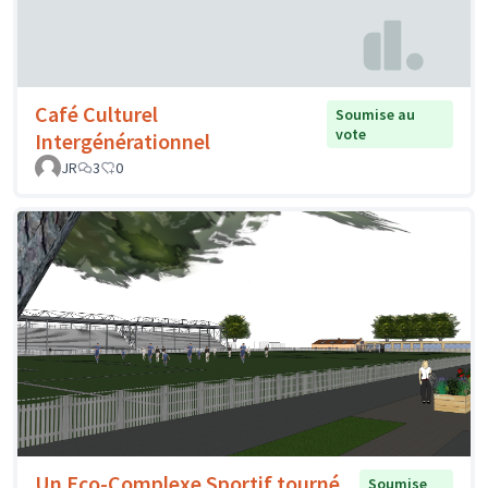
Café Culturel
Soumise au
vote
Intergénérationnel
JR
3
0
Un Eco-Complexe Sportif tourné
Soumise