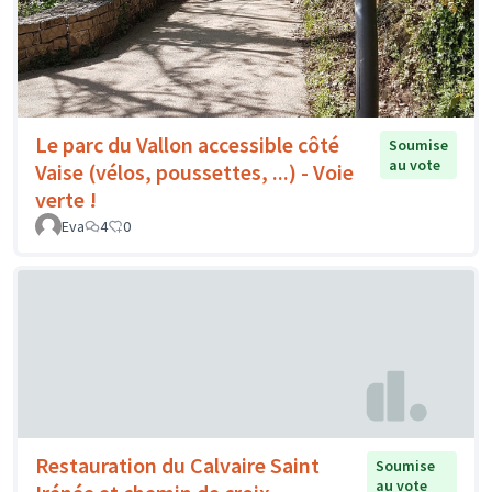
Le parc du Vallon accessible côté
Soumise
au vote
Vaise (vélos, poussettes, ...) - Voie
verte !
Eva
4
0
Restauration du Calvaire Saint
Soumise
au vote