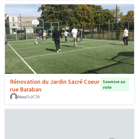
Rénovation du Jardin Sacré Coeur
Soumise au
vote
rue Baraban
Aliou
3
0