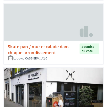
Skate parc/ mur escalade dans
Soumise
au vote
chaque arrondissement
Ludovic CASSIER
1
0