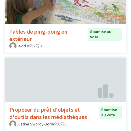
Tables de ping-pong en
Soumise au
vote
extérieur
David D
2
0
Proposer du prêt d'objets et
Soumise
au vote
d'outils dans les médiathèques
Justine Swordy-Borie
0
0