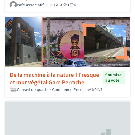
café associatif LE VILLAGE
1
0
De la machine à la nature ! Fresque
Soumise
au vote
et mur végétal Gare Perrache
Conseil de quartier Confluence Perrache
0
1