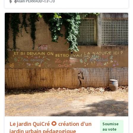
Alain PERRAUD
3
0
Le jardin QuiCré 🌻 création d’un
Soumise
au vote
jardin urbain pédagogique