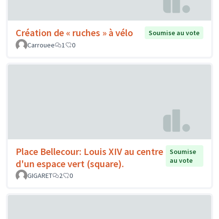
Création de « ruches » à vélo
Soumise au vote
Carrouee
1
0
Place Bellecour: Louis XIV au centre
Soumise
au vote
d'un espace vert (square).
GIGARET
2
0