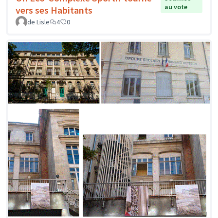
au vote
vers ses Habitants
de Lisle
4
0