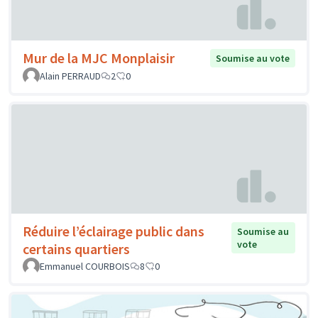
Mur de la MJC Monplaisir
Soumise au vote
Alain PERRAUD
2
0
Réduire l’éclairage public dans
Soumise au
vote
certains quartiers
Emmanuel COURBOIS
8
0