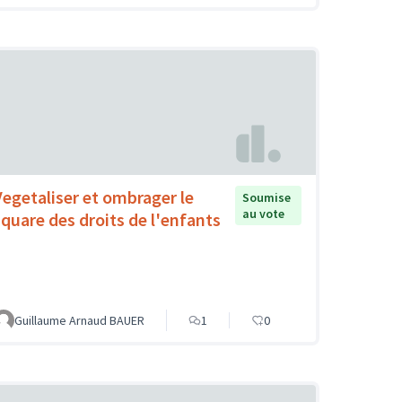
Vegetaliser et ombrager le
Soumise
au vote
square des droits de l'enfants
Guillaume Arnaud BAUER
1
0