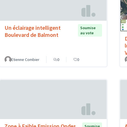
Un éclairage intelligent
Soumise
au vote
Boulevard de Balmont
V
Etienne Combier
0
0
Zone à Faible Emission Ondes
Soumise