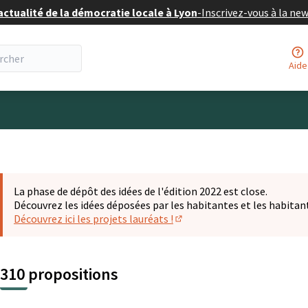
actualité de la démocratie locale à Lyon
-
Inscrivez-vous à la ne
Aide
eur
La phase de dépôt des idées de l'édition 2022 est close.
Découvrez les idées déposées par les habitantes et les habitan
Découvrez ici les projets lauréats !
(S'ouvre dans un nouvel ongl
310 propositions