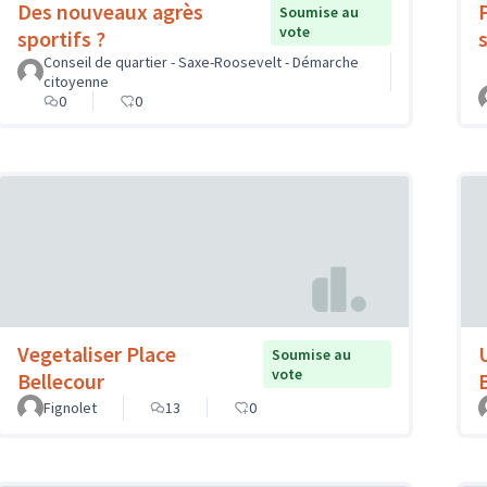
Des nouveaux agrès
Soumise au
vote
sportifs ?
Conseil de quartier - Saxe-Roosevelt - Démarche
citoyenne
0
0
Vegetaliser Place
Soumise au
vote
Bellecour
Fignolet
13
0