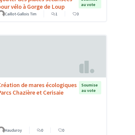
au vote
pour vélo à Gorge de Loup
Caillot-Gallois Tim
1
0
Création de mares écologiques
Soumise
au vote
Parcs Chazière et Cerisaie
Hauduroy
0
0