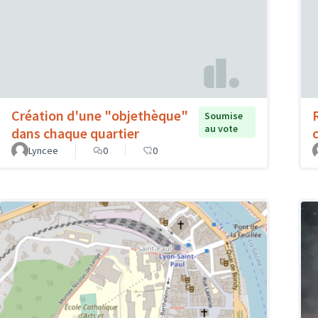
Création d'une "objethèque"
Soumise
au vote
dans chaque quartier
Lyncee
0
0