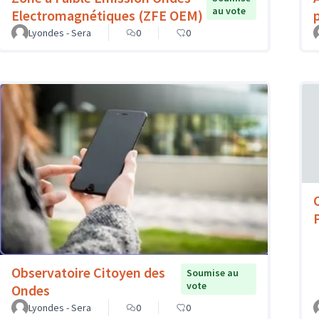
au vote
Electromagnétiques (ZFE OEM)
Lyondes - Sera
0
0
Observatoire Citoyen des
Soumise au
vote
Ondes
Lyondes - Sera
0
0