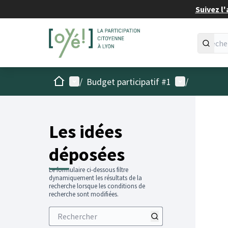
Suivez l'
Accueil
Menu principal
Menu utilisat
/
Budget participatif #1
/
Les idées
déposées
Le formulaire ci-dessous filtre
dynamiquement les résultats de la
recherche lorsque les conditions de
recherche sont modifiées.