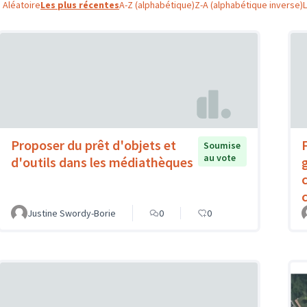
Aléatoire
Les plus récentes
A-Z (alphabétique)
Z-A (alphabétique inverse)
Proposer du prêt d'objets et
Soumise
au vote
d'outils dans les médiathèques
c
Justine Swordy-Borie
0
0