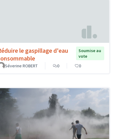
Réduire le gaspillage d'eau
Soumise au
vote
consommable
Séverine ROBERT
0
0