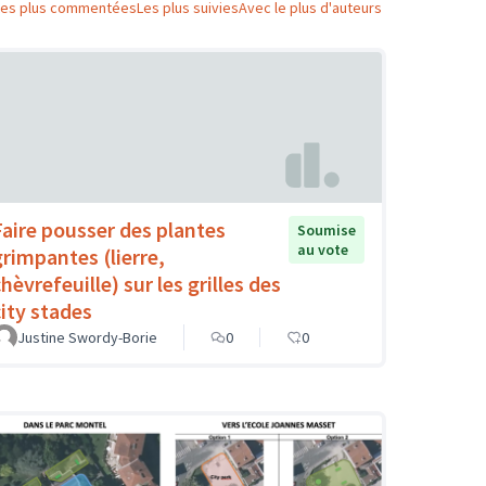
Les plus commentées
Les plus suivies
Avec le plus d'auteurs
Faire pousser des plantes
Soumise
au vote
grimpantes (lierre,
hèvrefeuille) sur les grilles des
city stades
Justine Swordy-Borie
0
0