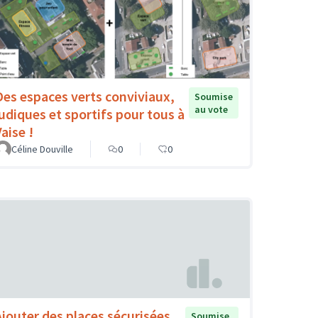
Des espaces verts conviviaux,
Soumise
au vote
ludiques et sportifs pour tous à
aise !
Céline Douville
0
0
Ajouter des places sécurisées
Soumise