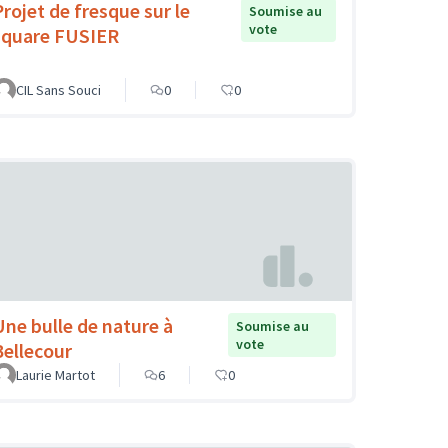
Projet de fresque sur le
Soumise au
vote
square FUSIER
CIL Sans Souci
0
0
Une bulle de nature à
Soumise au
vote
Bellecour
Laurie Martot
6
0