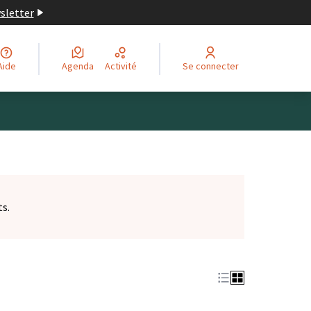
wsletter
Aide
Agenda
Activité
Se connecter
ts.
et)