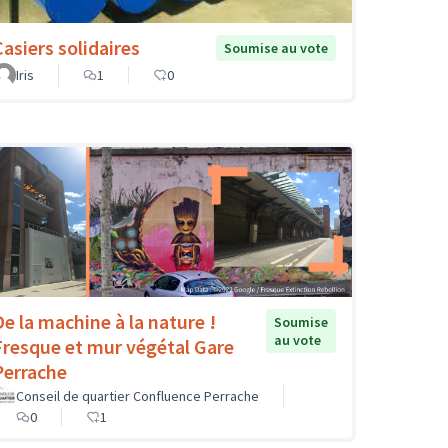
Casiers solidaires
Soumise au vote
Iris
1
0
De la machine à la nature !
Soumise
au vote
Fresque et mur végétal Gare
Perrache
Conseil de quartier Confluence Perrache
0
1