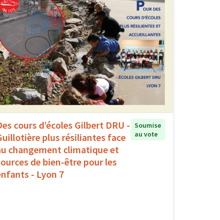
Des cours d’écoles Gilbert DRU -
Soumise
au vote
uillotière plus résiliantes face
au changement climatique et
sources de bien-être pour les
enfants - Lyon 7