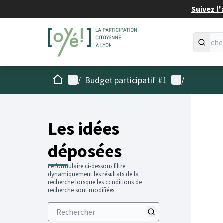
Suivez l'
Accueil
Menu principal
Menu utilisat
/
Budget participatif #1
/
Les idées
déposées
Le formulaire ci-dessous filtre
dynamiquement les résultats de la
recherche lorsque les conditions de
recherche sont modifiées.