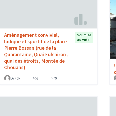
Aménagement convivial,
Soumise
au vote
ludique et sportif de la place
Pierre Bossan (rue de la
Quarantaine, Quai Fulchiron ,
quai des étroits, Montée de
Chouans)
LA 40N
3
0