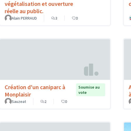
végétalisation et ouverture
réelle au public.
Alain PERRAUD
3
0
Création d'un caniparc à
Soumise au
vote
Monplaisir
Sauzeat
2
0