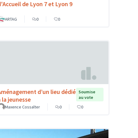
d'Accueil de Lyon 7 et Lyon 9
ARTAG
0
0
Aménagement d’un lieu dédié
Soumise
au vote
à la jeunesse
Maxence Cossalter
0
0