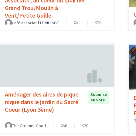
associatif, au coeur du quartier
Grand Trou/Moulin à
Vent/Petite Guille
café associatif LE VILLAGE
1
0
Aménager des aires de pique-
Soumise
au vote
nique dans le jardin du Sacré
Coeur (Lyon 3ème)
The Greener Good
0
0