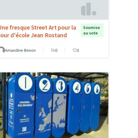
Une fresque Street Art pour la
Soumise
au vote
cour d'école Jean Rostand
Amandine Benon
0
0