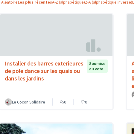
Aléatoire
Les plus récentes
A-Z (alphabétique)
Z-A (alphabétique inverse)
Installer des barres exterieures
Soumise
au vote
de pole dance sur les quais ou
a
dans les jardins
l
Le Cocon Solidaire
0
0