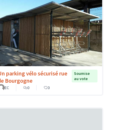
Un parking vélo sécurisé rue
Soumise
au vote
de Bourgogne
EC
0
0