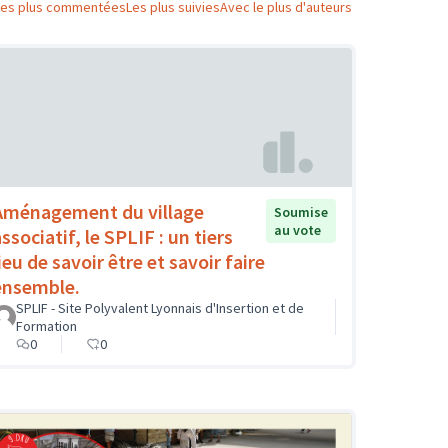
Les plus commentées
Les plus suivies
Avec le plus d'auteurs
Aménagement du village
Soumise
au vote
ssociatif, le SPLIF : un tiers
ieu de savoir être et savoir faire
ensemble.
SPLIF - Site Polyvalent Lyonnais d'Insertion et de
Formation
0
0