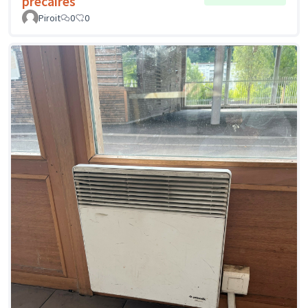
précaires
Piroit
0
0