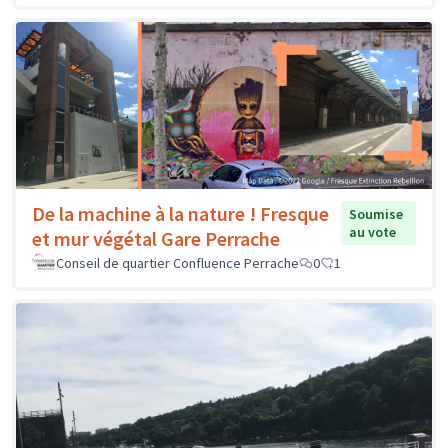
De la machine à la nature ! Fresque
Soumise
au vote
et mur végétal Gare Perrache
Conseil de quartier Confluence Perrache
0
1