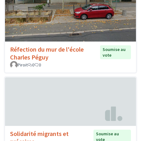
Réfection du mur de l'école
Soumise au
vote
Charles Péguy
Piroit
0
0
Solidarité migrants et
Soumise au
vote