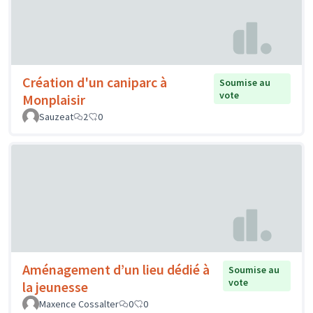
Création d'un caniparc à
Soumise au
vote
Monplaisir
Sauzeat
2
0
Aménagement d’un lieu dédié à
Soumise au
vote
la jeunesse
Maxence Cossalter
0
0