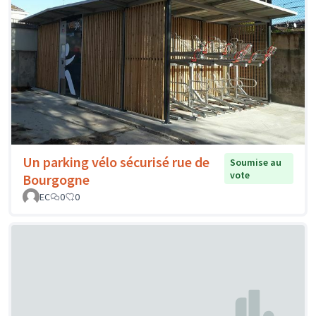
Un parking vélo sécurisé rue de
Soumise au
vote
Bourgogne
EC
0
0