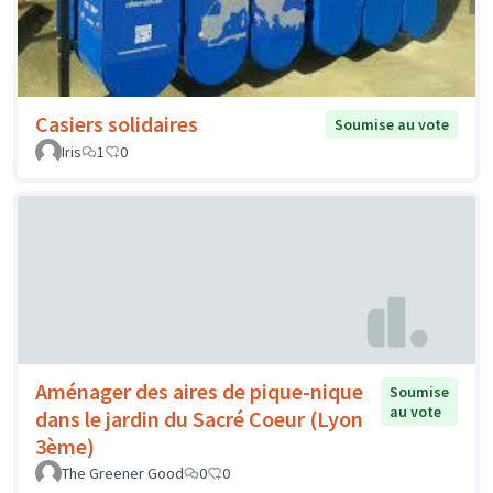
Casiers solidaires
Soumise au vote
Iris
1
0
Aménager des aires de pique-nique
Soumise
au vote
dans le jardin du Sacré Coeur (Lyon
3ème)
The Greener Good
0
0