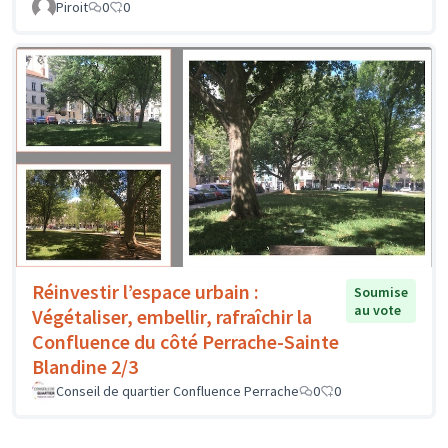
Piroit
0
0
Réinvestir l’espace urbain :
Soumise
au vote
Végétaliser, embellir, rafraîchir la
Confluence du côté Perrache-Sainte
Blandine 2/3
Conseil de quartier Confluence Perrache
0
0