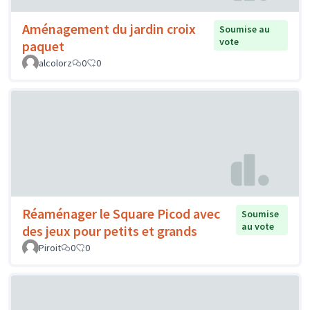
Aménagement du jardin croix
Soumise au
vote
paquet
alcolorz
0
0
Réaménager le Square Picod avec
Soumise
au vote
des jeux pour petits et grands
Piroit
0
0