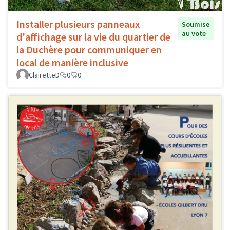
Installer plusieurs panneaux
Soumise
au vote
d'affichage sur la vie du quartier de
la Duchère pour communiquer en
local de manière inclusive
ClairetteD
0
0