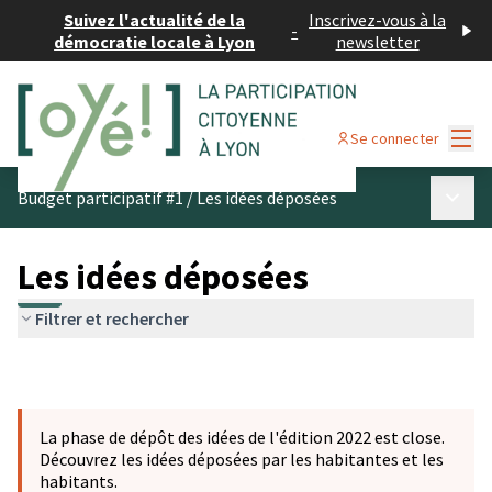
Suivez l'actualité de la
Inscrivez-vous à la
-
démocratie locale à Lyon
newsletter
Menu
Se connecter
Menu p
Budget participatif #1
/
Les idées déposées
Les idées déposées
Filtrer et rechercher
La phase de dépôt des idées de l'édition 2022 est close.
Découvrez les idées déposées par les habitantes et les
habitants.