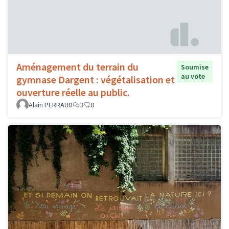
Aménagement du terrain du
Soumise
au vote
gymnase Dargent : végétalisation et
ouverture réelle au public.
Alain PERRAUD
3
0