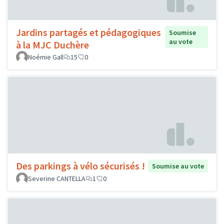
Jardins partagés et pédagogiques
Soumise
au vote
à la MJC Duchère
Noémie Gall
15
0
Des parkings à vélo sécurisés !
Soumise au vote
Severine CANTELLA
1
0