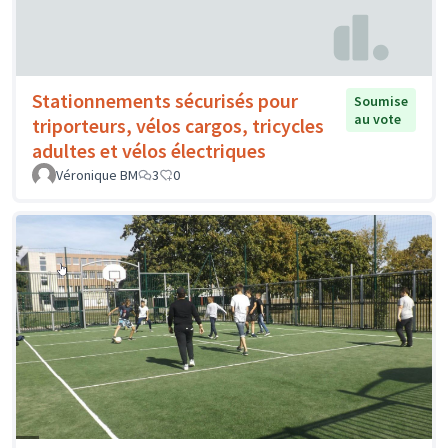
Stationnements sécurisés pour
Soumise
au vote
triporteurs, vélos cargos, tricycles
adultes et vélos électriques
Véronique BM
3
0