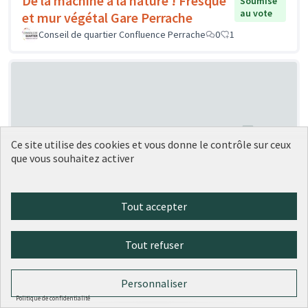
De la machine à la nature ! Fresque
Soumise
au vote
et mur végétal Gare Perrache
Conseil de quartier Confluence Perrache
0
1
Ce site utilise des cookies et vous donne le contrôle sur ceux
que vous souhaitez activer
Création de « ruches » à vélo
Soumise au vote
Carrouee
1
0
Tout accepter
Tout refuser
Personnaliser
Politique de confidentialité