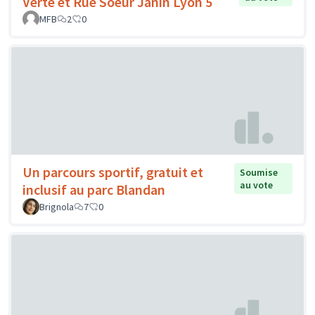
Verte et Rue Soeur Janin Lyon 5
MFB
2
0
Un parcours sportif, gratuit et
Soumise
au vote
inclusif au parc Blandan
Brignola
7
0