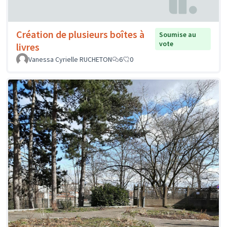
Création de plusieurs boîtes à
Soumise au
vote
livres
Vanessa Cyrielle RUCHETON
6
0