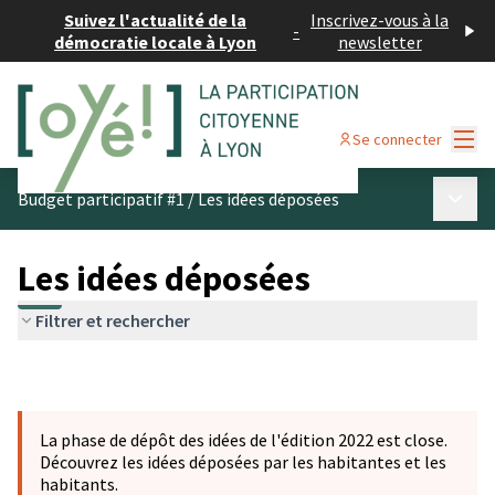
Suivez l'actualité de la
Inscrivez-vous à la
-
démocratie locale à Lyon
newsletter
Menu
Se connecter
Menu p
Budget participatif #1
/
Les idées déposées
Les idées déposées
Filtrer et rechercher
La phase de dépôt des idées de l'édition 2022 est close.
Découvrez les idées déposées par les habitantes et les
habitants.