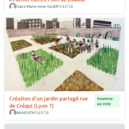
Claire-Marie Anne OLLIER
12
0
Création d'un jardin partagé rue
Soumise
au vote
de Créqui (Lyon 7)
WILMOUTH
13
0