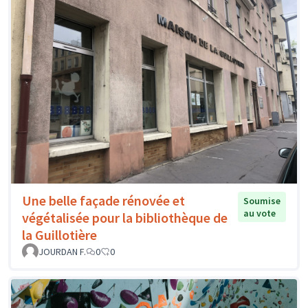
Une belle façade rénovée et
Soumise
au vote
végétalisée pour la bibliothèque de
la Guillotière
JOURDAN F.
0
0