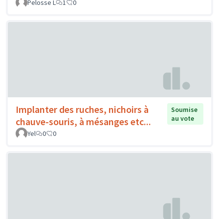
Pelosse L
1
0
Implanter des ruches, nichoirs à
Soumise
au vote
chauve-souris, à mésanges etc...
Yel
0
0