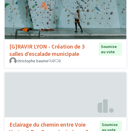
[G]RAVIR LYON - Création de 3
Soumise
au vote
salles d’escalade municipale
christophe baume
0
0
Eclairage du chemin entre Voie
Soumise
au vote