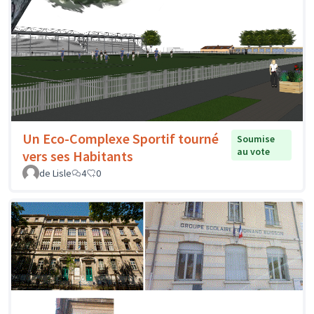
Un Eco-Complexe Sportif tourné
Soumise
au vote
vers ses Habitants
de Lisle
4
0