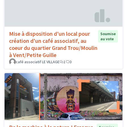
Mise à disposition d'un local pour
Soumise
au vote
création d'un café associatif, au
coeur du quartier Grand Trou/Moulin
à Vent/Petite Guille
café associatif LE VILLAGE
1
0