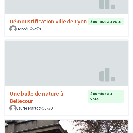
Démoustification ville de Lyon
Soumise au vote
HervéP
2
0
Une bulle de nature à
Soumise au
vote
Bellecour
Laurie Martot
6
0