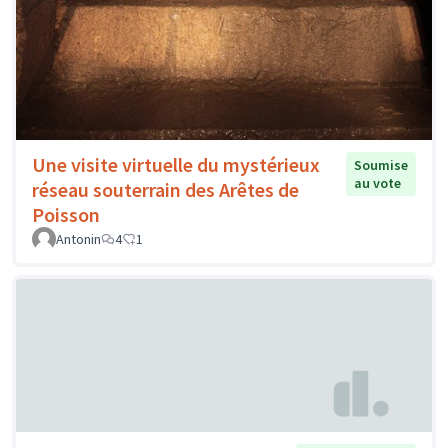
Une visite virtuelle du mystérieux
Soumise
au vote
réseau souterrain des Arêtes de
Poisson
Antonin
4
1