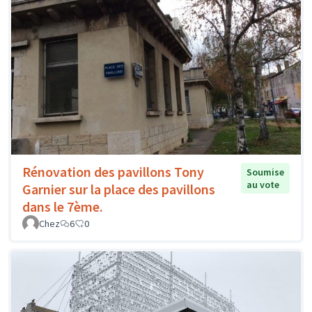
Rénovation des pavillons Tony
Soumise
au vote
Garnier sur la place des pavillons
dans le 7ème.
Chez
6
0