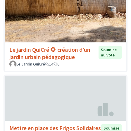
Le jardin QuiCré 🌻 création d’un
Soumise
au vote
jardin urbain pédagogique
Le Jardin QuiCré
14
0
Mettre en place des Frigos Solidaires
Soumise