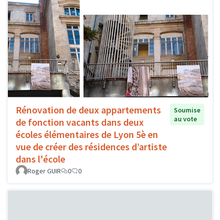
Rénovation de deux appartements
Soumise
au vote
de fonction vacants dans deux
écoles élémentaires de Lyon 5è en
vue de créer des résidences d’artiste
dans l'école
Roger GUIR
0
0