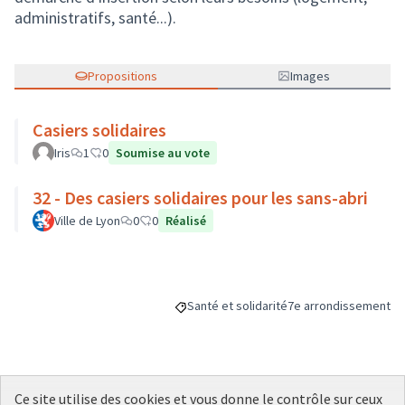
administratifs, santé...).
Propositions
Images
Casiers solidaires
Iris
1
0
Soumise au vote
32 - Des casiers solidaires pour les sans-abri
Ville de Lyon
0
0
Réalisé
Santé et solidarité
7e arrondissement
Filtrer les résultats de la catégorie : San
Filtrer les résultats p
Ce site utilise des cookies et vous donne le contrôle sur ceux
Budget