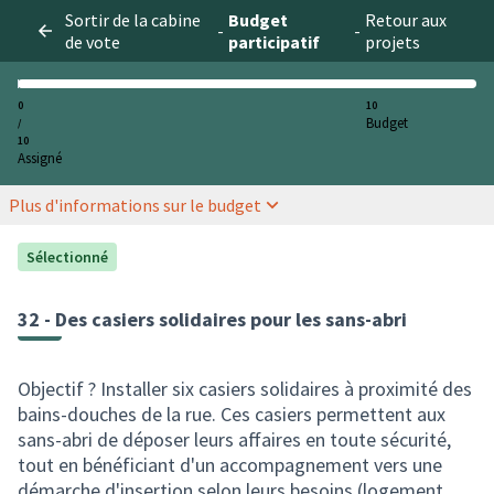
Sortir de la cabine
Budget
Retour aux
-
-
de vote
participatif
projets
0
10
Budget
/
10
Assigné
Plus d'informations sur le budget
Sélectionné
32 - Des casiers solidaires pour les sans-abri
Objectif ? Installer six casiers solidaires à proximité des
bains-douches de la rue. Ces casiers permettent aux
sans-abri de déposer leurs affaires en toute sécurité,
tout en bénéficiant d'un accompagnement vers une
démarche d'insertion selon leurs besoins (logement,